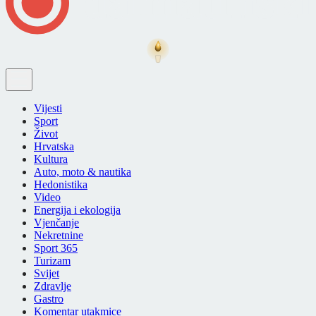
Vijesti
Sport
Život
Hrvatska
Kultura
Auto, moto & nautika
Hedonistika
Video
Energija i ekologija
Vjenčanje
Nekretnine
Sport 365
Turizam
Svijet
Zdravlje
Gastro
Komentar utakmice