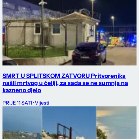
SMRT U SPLITSKOM ZATVORU Pritvorenika
našli mrtvog u ćeliji, za sada se ne sumnja na
kazneno djelo
PRIJE 11 SATI
· Vijesti