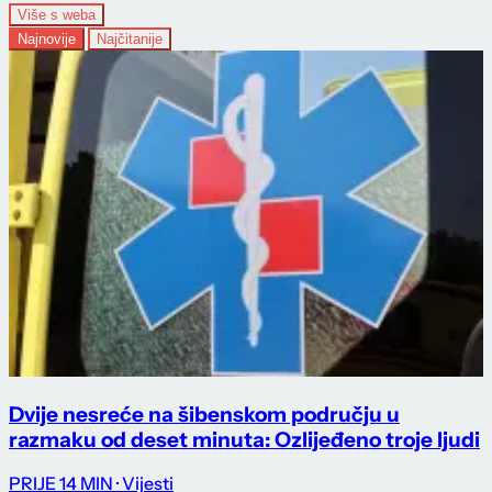
Više s weba
Najnovije
Najčitanije
Dvije nesreće na šibenskom području u
razmaku od deset minuta: Ozlijeđeno troje ljudi
PRIJE 14 MIN
· Vijesti