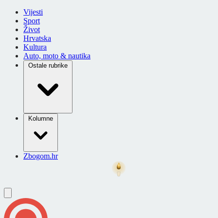
Vijesti
Sport
Život
Hrvatska
Kultura
Auto, moto & nautika
Ostale rubrike
Kolumne
Zbogom.hr