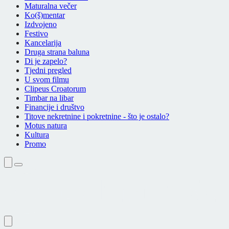
Maturalna večer
Ko(š)mentar
Izdvojeno
Festivo
Kancelarija
Druga strana baluna
Di je zapelo?
Tjedni pregled
U svom filmu
Clipeus Croatorum
Timbar na libar
Financije i društvo
Titove nekretnine i pokretnine - što je ostalo?
Motus natura
Kultura
Promo