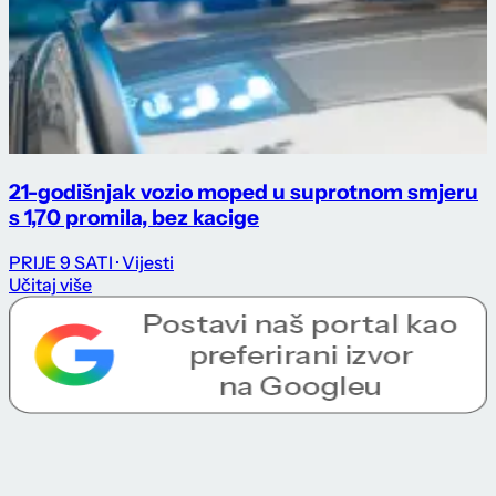
21-godišnjak vozio moped u suprotnom smjeru
s 1,70 promila, bez kacige
PRIJE 9 SATI
· Vijesti
Učitaj više