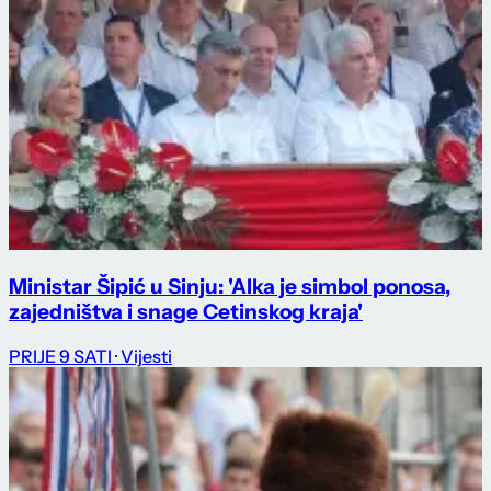
Ministar Šipić u Sinju: 'Alka je simbol ponosa,
zajedništva i snage Cetinskog kraja'
PRIJE 9 SATI
· Vijesti