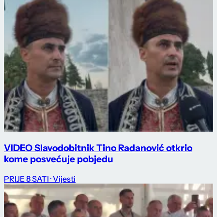
VIDEO Slavodobitnik Tino Radanović otkrio
kome posvećuje pobjedu
PRIJE 8 SATI
· Vijesti