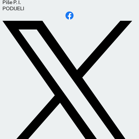
Piše
P. I.
PODIJELI