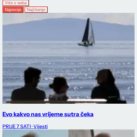
Više s weba
Najnovije
Najčitanije
Evo kakvo nas vrijeme sutra čeka
PRIJE 7 SATI
· Vijesti