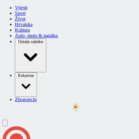
Vijesti
Sport
Život
Hrvatska
Kultura
Auto, moto & nautika
Ostale rubrike
Kolumne
Zbogom.hr