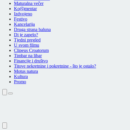
Maturalna večer
Ko(š)mentar
Izdvojeno
Festivo
Kancelarija
Druga strana baluna
Di je zapelo?
Tjedni pregled
U svom filmu
Clipeus Croatorum
Timbar na libar
Financije i društvo
Titove nekretnine i pokretnine - što je ostalo?
Motus natura
Kultura
Promo