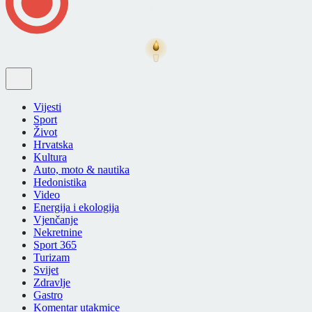
Vijesti
Sport
Život
Hrvatska
Kultura
Auto, moto & nautika
Hedonistika
Video
Energija i ekologija
Vjenčanje
Nekretnine
Sport 365
Turizam
Svijet
Zdravlje
Gastro
Komentar utakmice