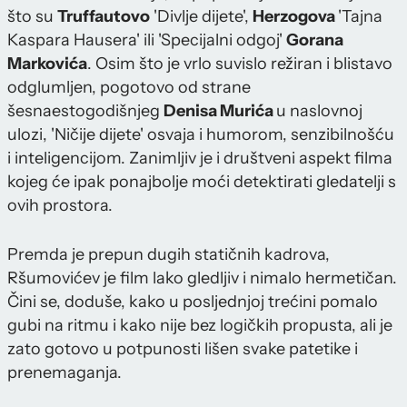
što su
Truffautovo
'Divlje dijete',
Herzogova
'Tajna
Kaspara Hausera' ili 'Specijalni odgoj'
Gorana
Markovića
. Osim što je vrlo suvislo režiran i blistavo
odglumljen, pogotovo od strane
šesnaestogodišnjeg
Denisa Murića
u naslovnoj
ulozi, 'Ničije dijete' osvaja i humorom, senzibilnošću
i inteligencijom. Zanimljiv je i društveni aspekt filma
kojeg će ipak ponajbolje moći detektirati gledatelji s
ovih prostora.
Premda je prepun dugih statičnih kadrova,
Ršumovićev je film lako gledljiv i nimalo hermetičan.
Čini se, doduše, kako u posljednjoj trećini pomalo
gubi na ritmu i kako nije bez logičkih propusta, ali je
zato gotovo u potpunosti lišen svake patetike i
prenemaganja.