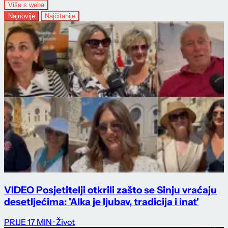
Više s weba
Najnovije
Najčitanije
VIDEO Posjetitelji otkrili zašto se Sinju vraćaju
desetljećima: 'Alka je ljubav, tradicija i inat'
PRIJE 17 MIN
· Život