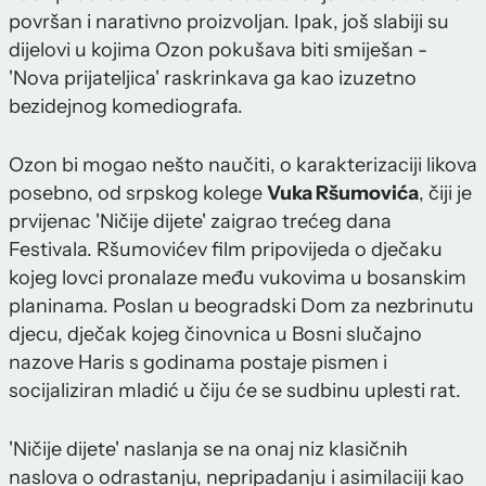
površan i narativno proizvoljan. Ipak, još slabiji su
dijelovi u kojima Ozon pokušava biti smiješan -
'Nova prijateljica' raskrinkava ga kao izuzetno
bezidejnog komediografa.
Ozon bi mogao nešto naučiti, o karakterizaciji likova
posebno, od srpskog kolege
Vuka Ršumovića
, čiji je
prvijenac 'Ničije dijete' zaigrao trećeg dana
Festivala. Ršumovićev film pripovijeda o dječaku
kojeg lovci pronalaze među vukovima u bosanskim
planinama. Poslan u beogradski Dom za nezbrinutu
djecu, dječak kojeg činovnica u Bosni slučajno
nazove Haris s godinama postaje pismen i
socijaliziran mladić u čiju će se sudbinu uplesti rat.
'Ničije dijete' naslanja se na onaj niz klasičnih
naslova o odrastanju, nepripadanju i asimilaciji kao