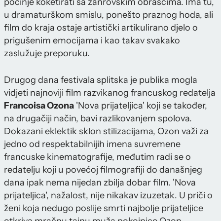
počinje koketirati sa žanrovskim obrascima. Ima tu,
u dramaturškom smislu, ponešto praznog hoda, ali
film do kraja ostaje artistički artikulirano djelo o
prigušenim emocijama i kao takav svakako
zaslužuje preporuku.
Drugog dana festivala splitska je publika mogla
vidjeti najnoviji film razvikanog francuskog redatelja
Francoisa Ozona
'Nova prijateljica' koji se također,
na drugačiji način, bavi razlikovanjem spolova.
Dokazani eklektik sklon stilizacijama, Ozon važi za
jedno od respektabilnijih imena suvremene
francuske kinematografije, međutim radi se o
redatelju koji u povećoj filmografiji do današnjeg
dana ipak nema nijedan zbilja dobar film. 'Nova
prijateljica', nažalost, nije nikakav izuzetak. U priči o
ženi koja nedugo poslije smrti najbolje prijateljice