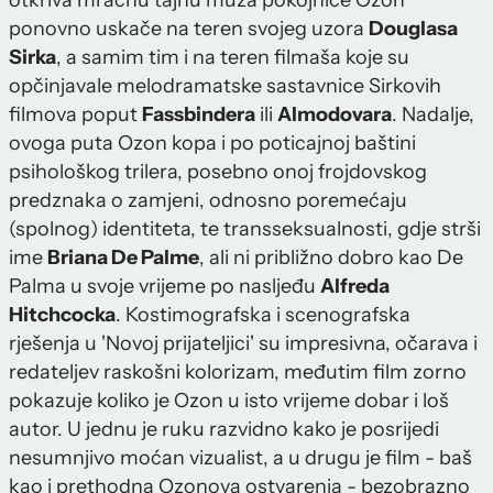
otkriva mračnu tajnu muža pokojnice Ozon
ponovno uskače na teren svojeg uzora
Douglasa
Sirka
, a samim tim i na teren filmaša koje su
opčinjavale melodramatske sastavnice Sirkovih
filmova poput
Fassbindera
ili
Almodovara
. Nadalje,
ovoga puta Ozon kopa i po poticajnoj baštini
psihološkog trilera, posebno onoj frojdovskog
predznaka o zamjeni, odnosno poremećaju
(spolnog) identiteta, te transseksualnosti, gdje strši
ime
Briana De Palme
, ali ni približno dobro kao De
Palma u svoje vrijeme po nasljeđu
Alfreda
Hitchcocka
. Kostimografska i scenografska
rješenja u 'Novoj prijateljici' su impresivna, očarava i
redateljev raskošni kolorizam, međutim film zorno
pokazuje koliko je Ozon u isto vrijeme dobar i loš
autor. U jednu je ruku razvidno kako je posrijedi
nesumnjivo moćan vizualist, a u drugu je film - baš
kao i prethodna Ozonova ostvarenja - bezobrazno