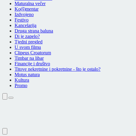
Maturalna večer
Ko(š)mentar
Izdvojeno
Festivo
Kancelarija
Druga strana baluna
Di je zapelo?
Tjedni pregled
U svom filmu
Clipeus Croatorum
Timbar na libar
Financije i društvo
Titove nekretnine i pokretnine - što je ostalo?
Motus natura
Kultura
Promo