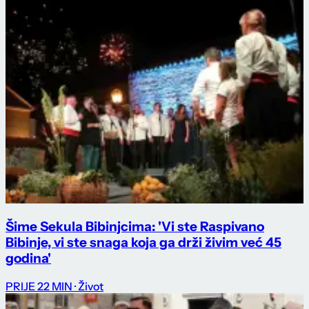
Šime Sekula Bibinjcima: 'Vi ste Raspivano
Bibinje, vi ste snaga koja ga drži živim već 45
godina'
PRIJE 22 MIN
· Život