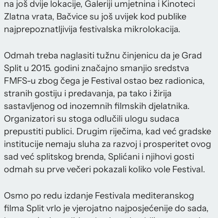
na još dvije lokacije, Galeriji umjetnina i Kinoteci
Zlatna vrata, Bačvice su još uvijek kod publike
najprepoznatljivija festivalska mikrolokacija.
Odmah treba naglasiti tužnu činjenicu da je Grad
Split u 2015. godini značajno smanjio sredstva
FMFS-u zbog čega je Festival ostao bez radionica,
stranih gostiju i predavanja, pa tako i žirija
sastavljenog od inozemnih filmskih djelatnika.
Organizatori su stoga odlučili ulogu sudaca
prepustiti publici. Drugim riječima, kad već gradske
institucije nemaju sluha za razvoj i prosperitet ovog
sad već splitskog brenda, Splićani i njihovi gosti
odmah su prve večeri pokazali koliko vole Festival.
Osmo po redu izdanje Festivala mediteranskog
filma Split vrlo je vjerojatno najposjećenije do sada,