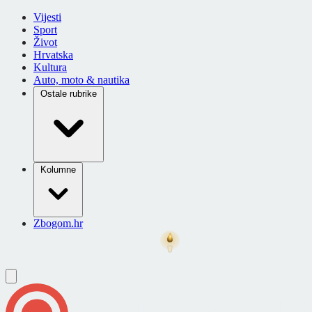
Vijesti
Sport
Život
Hrvatska
Kultura
Auto, moto & nautika
Ostale rubrike
Kolumne
Zbogom.hr