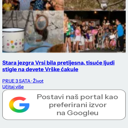
Stara jezgra Vrsi bila pretijesna, tisuće ljudi
stigle na devete Vrške ćakule
PRIJE 3 SATA
· Život
Učitaj više