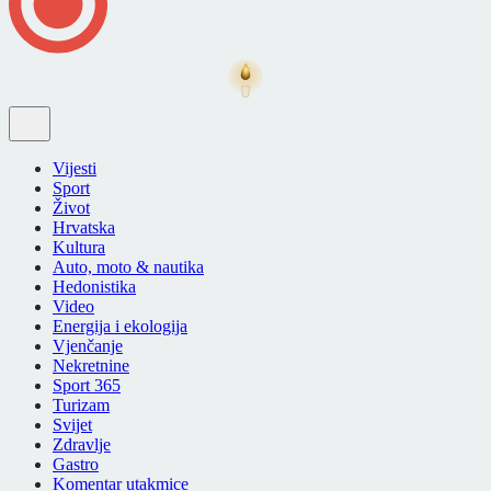
Vijesti
Sport
Život
Hrvatska
Kultura
Auto, moto & nautika
Hedonistika
Video
Energija i ekologija
Vjenčanje
Nekretnine
Sport 365
Turizam
Svijet
Zdravlje
Gastro
Komentar utakmice