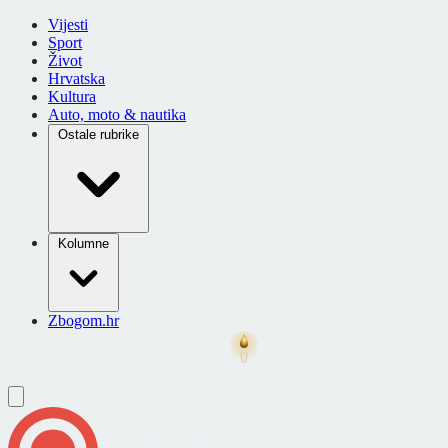
Vijesti
Sport
Život
Hrvatska
Kultura
Auto, moto & nautika
Ostale rubrike
Kolumne
Zbogom.hr