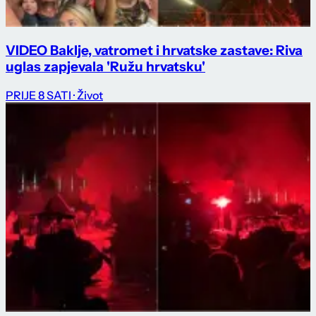
VIDEO Baklje, vatromet i hrvatske zastave: Riva
uglas zapjevala 'Ružu hrvatsku'
PRIJE 8 SATI
· Život