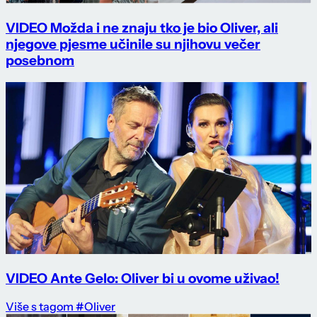
VIDEO Možda i ne znaju tko je bio Oliver, ali
njegove pjesme učinile su njihovu večer
posebnom
VIDEO Ante Gelo: Oliver bi u ovome uživao!
Više s tagom #Oliver