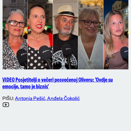
VIDEO Posjetitelji o večeri posvećenoj Oliveru: 'Ovdje su
emocije, tamo je biznis'
PIŠU:
Antonia Pešić
,
Anđela Čokolić