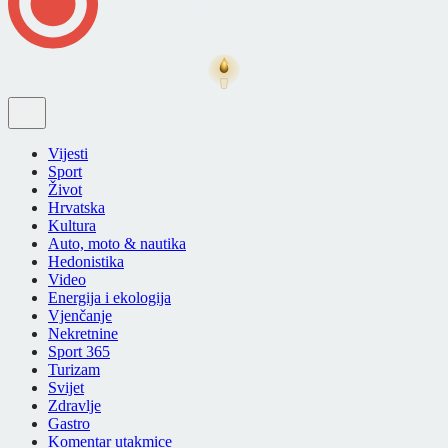
Vijesti
Sport
Život
Hrvatska
Kultura
Auto, moto & nautika
Hedonistika
Video
Energija i ekologija
Vjenčanje
Nekretnine
Sport 365
Turizam
Svijet
Zdravlje
Gastro
Komentar utakmice