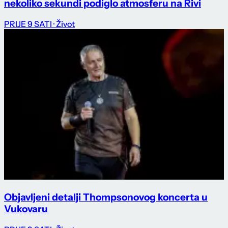
nekoliko sekundi podiglo atmosferu na Rivi
PRIJE 9 SATI
· Život
Objavljeni detalji Thompsonovog koncerta u
Vukovaru