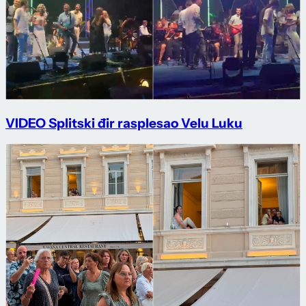
VIDEO Splitski đir rasplesao Velu Luku