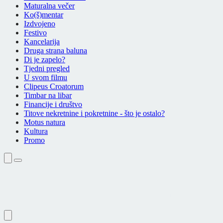
Maturalna večer
Ko(š)mentar
Izdvojeno
Festivo
Kancelarija
Druga strana baluna
Di je zapelo?
Tjedni pregled
U svom filmu
Clipeus Croatorum
Timbar na libar
Financije i društvo
Titove nekretnine i pokretnine - što je ostalo?
Motus natura
Kultura
Promo