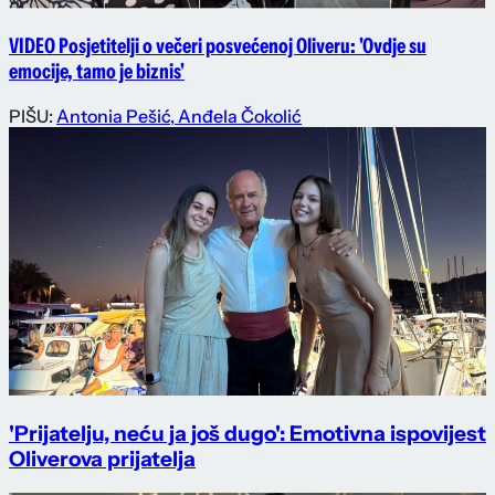
VIDEO Posjetitelji o večeri posvećenoj Oliveru: 'Ovdje su
emocije, tamo je biznis'
PIŠU:
Antonia Pešić
,
Anđela Čokolić
'Prijatelju, neću ja još dugo': Emotivna ispovijest
Oliverova prijatelja