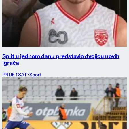
Split u jednom danu predstavio dvojicu novih
igrača
PRIJE 1 SAT
· Sport