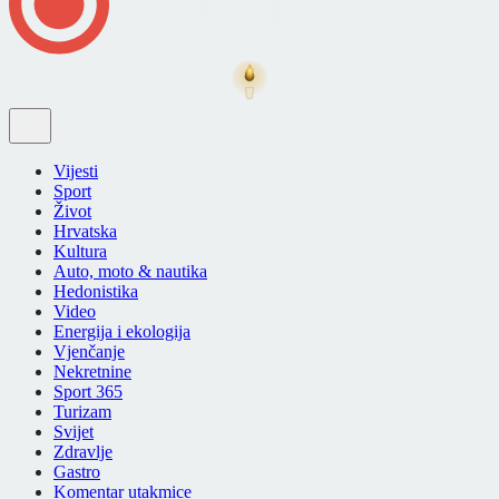
Vijesti
Sport
Život
Hrvatska
Kultura
Auto, moto & nautika
Hedonistika
Video
Energija i ekologija
Vjenčanje
Nekretnine
Sport 365
Turizam
Svijet
Zdravlje
Gastro
Komentar utakmice