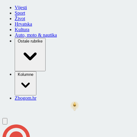
Vijesti
Sport
Život
Hrvatska
Kultura
Auto, moto & nautika
Ostale rubrike
Kolumne
Zbogom.hr