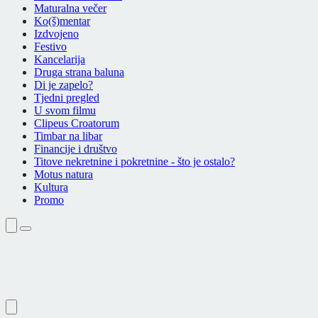
Maturalna večer
Ko(š)mentar
Izdvojeno
Festivo
Kancelarija
Druga strana baluna
Di je zapelo?
Tjedni pregled
U svom filmu
Clipeus Croatorum
Timbar na libar
Financije i društvo
Titove nekretnine i pokretnine - što je ostalo?
Motus natura
Kultura
Promo