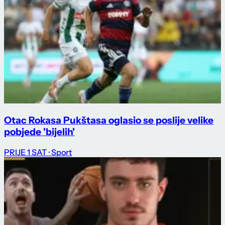
Otac Rokasa Pukštasa oglasio se poslije velike
pobjede 'bijelih'
PRIJE 1 SAT
· Sport