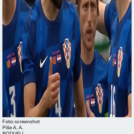
Foto: screenshot
Piše
A. A.
PODIJELI