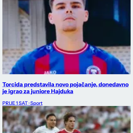
Torcida predstavila novo pojačanje, donedavno
je igrao za juniore Hajduka
PRIJE 1 SAT
· Sport