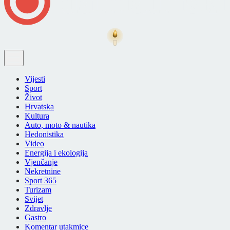
Vijesti
Sport
Život
Hrvatska
Kultura
Auto, moto & nautika
Hedonistika
Video
Energija i ekologija
Vjenčanje
Nekretnine
Sport 365
Turizam
Svijet
Zdravlje
Gastro
Komentar utakmice