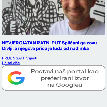
NEVJEROJATAN RATNI PUT Splićani ga zovu
Divlji, a njegova priča je luđa od nadimka
PRIJE 5 SATI
· Vijesti
Učitaj više