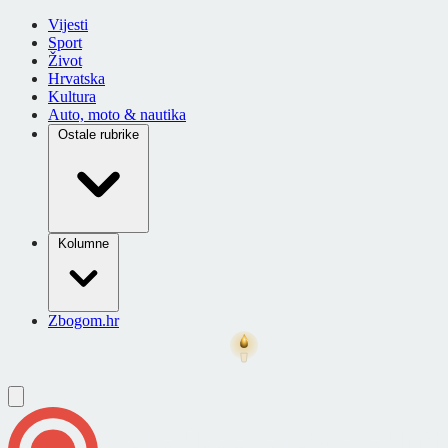
Vijesti
Sport
Život
Hrvatska
Kultura
Auto, moto & nautika
Ostale rubrike
Kolumne
Zbogom.hr