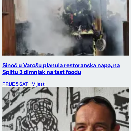
Sinoć u Varošu planula restoranska napa, na
Splitu 3 dimnjak na fast foodu
PRIJE 5 SATI
· Vijesti