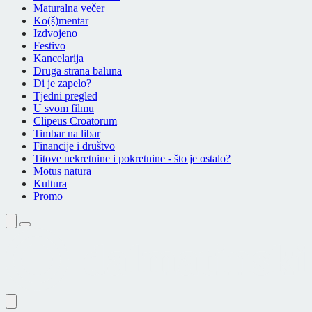
Maturalna večer
Ko(š)mentar
Izdvojeno
Festivo
Kancelarija
Druga strana baluna
Di je zapelo?
Tjedni pregled
U svom filmu
Clipeus Croatorum
Timbar na libar
Financije i društvo
Titove nekretnine i pokretnine - što je ostalo?
Motus natura
Kultura
Promo