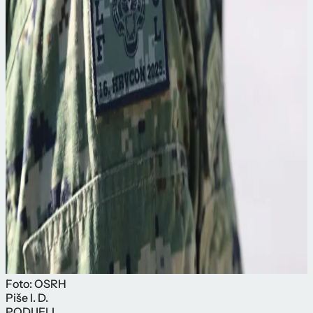
Foto: OSRH
Piše
I. D.
PODIJELI