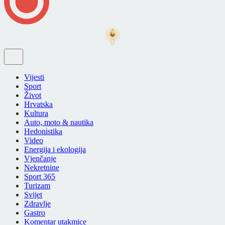
Vijesti
Sport
Život
Hrvatska
Kultura
Auto, moto & nautika
Hedonistika
Video
Energija i ekologija
Vjenčanje
Nekretnine
Sport 365
Turizam
Svijet
Zdravlje
Gastro
Komentar utakmice