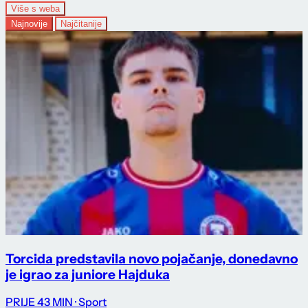
Više s weba
Najnovije
Najčitanije
Torcida predstavila novo pojačanje, donedavno
je igrao za juniore Hajduka
PRIJE 43 MIN
· Sport