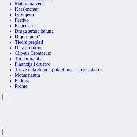
Maturalna večer
Ko(š)mentar
Izdvojeno
Festivo
Kancelarija
Druga strana baluna
Di je zapelo?
Tjedni pregled
U svom filmu
Clipeus Croatorum
Timbar na libar
Financije i društvo
Titove nekretnine i pokretnine - što je ostalo?
Motus natura
Kultura
Promo