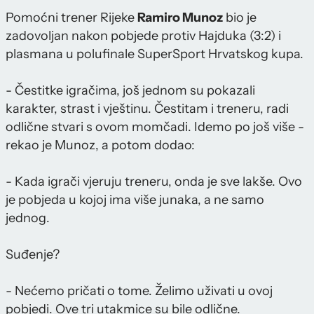
Pomoćni trener Rijeke
Ramiro Munoz
bio je
zadovoljan nakon pobjede protiv Hajduka (3:2) i
plasmana u polufinale SuperSport Hrvatskog kupa.
- Čestitke igračima, još jednom su pokazali
karakter, strast i vještinu. Čestitam i treneru, radi
odlične stvari s ovom momčadi. Idemo po još više -
rekao je Munoz, a potom dodao:
- Kada igrači vjeruju treneru, onda je sve lakše. Ovo
je pobjeda u kojoj ima više junaka, a ne samo
jednog.
Suđenje?
- Nećemo pričati o tome. Želimo uživati u ovoj
pobjedi. Ove tri utakmice su bile odlične.