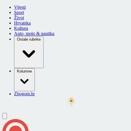
Vijesti
Sport
Život
Hrvatska
Kultura
Auto, moto & nautika
Ostale rubrike
Kolumne
Zbogom.hr