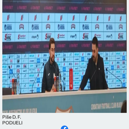
Piše
D. F.
PODIJELI