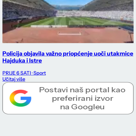
Policija objavila važno priopćenje uoči utakmice
Hajduka i Istre
PRIJE 6 SATI
· Sport
Učitaj više