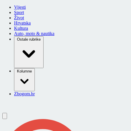
Vijesti
Sport
Život
Hrvatska
Kultura
Auto, moto & nautika
Ostale rubrike
Kolumne
Zbogom.hr