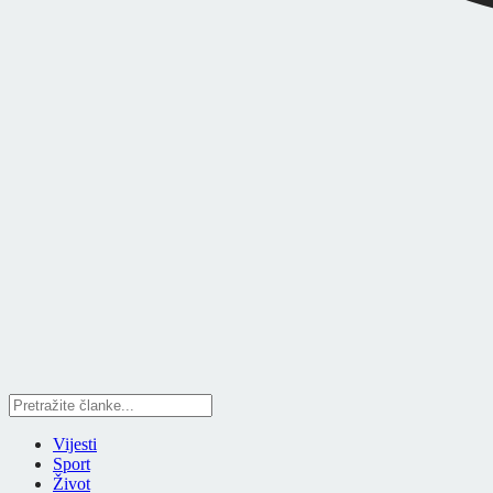
Vijesti
Sport
Život