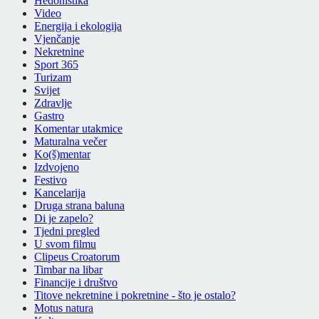
Hedonistika
Video
Energija i ekologija
Vjenčanje
Nekretnine
Sport 365
Turizam
Svijet
Zdravlje
Gastro
Komentar utakmice
Maturalna večer
Ko(š)mentar
Izdvojeno
Festivo
Kancelarija
Druga strana baluna
Di je zapelo?
Tjedni pregled
U svom filmu
Clipeus Croatorum
Timbar na libar
Financije i društvo
Titove nekretnine i pokretnine - što je ostalo?
Motus natura