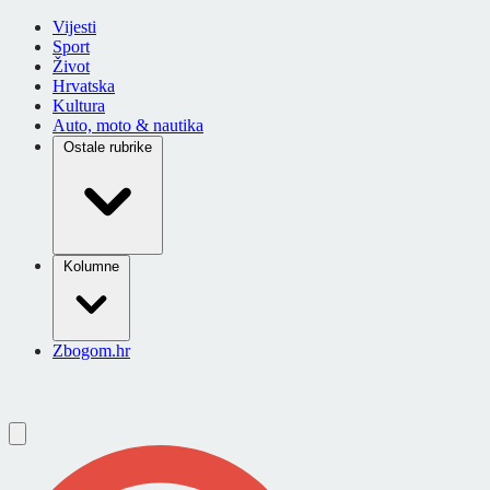
Vijesti
Sport
Život
Hrvatska
Kultura
Auto, moto & nautika
Ostale rubrike
Kolumne
Zbogom.hr