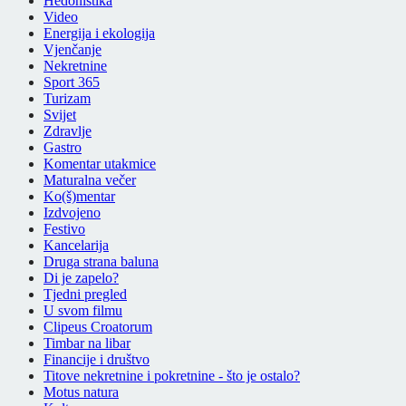
Hedonistika
Video
Energija i ekologija
Vjenčanje
Nekretnine
Sport 365
Turizam
Svijet
Zdravlje
Gastro
Komentar utakmice
Maturalna večer
Ko(š)mentar
Izdvojeno
Festivo
Kancelarija
Druga strana baluna
Di je zapelo?
Tjedni pregled
U svom filmu
Clipeus Croatorum
Timbar na libar
Financije i društvo
Titove nekretnine i pokretnine - što je ostalo?
Motus natura