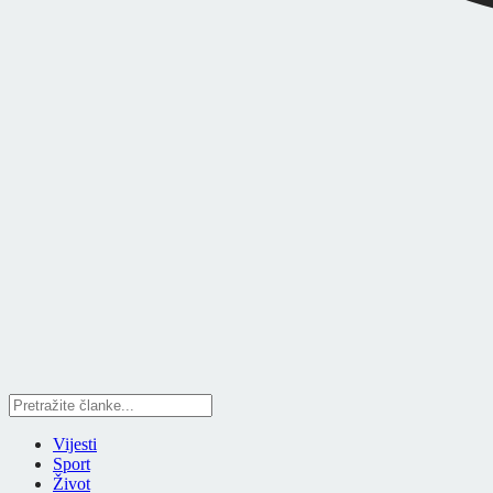
Vijesti
Sport
Život