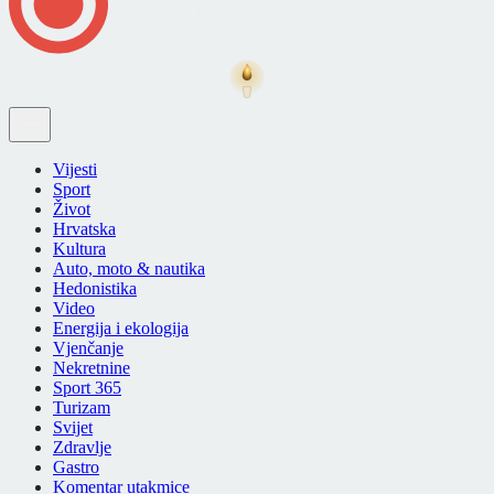
Vijesti
Sport
Život
Hrvatska
Kultura
Auto, moto & nautika
Hedonistika
Video
Energija i ekologija
Vjenčanje
Nekretnine
Sport 365
Turizam
Svijet
Zdravlje
Gastro
Komentar utakmice