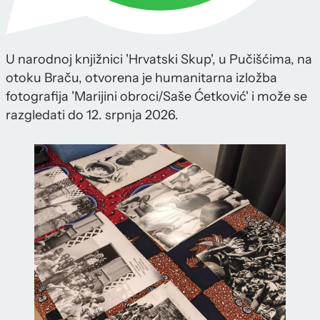
U narodnoj knjižnici 'Hrvatski Skup', u Pučišćima, na
otoku Braču, otvorena je humanitarna izložba
fotografija 'Marijini obroci/Saše Ćetković' i može se
razgledati do 12. srpnja 2026.