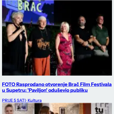
FOTO Rasprodano otvorenje Brač Film Festivala
u Supetru: 'Paviljon' oduševio publiku
PRIJE 5 SATI
· Kultura