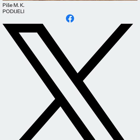
Piše
M. K.
PODIJELI