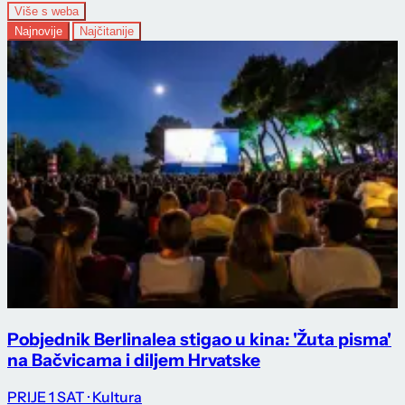
Više s weba
Najnovije
Najčitanije
Pobjednik Berlinalea stigao u kina: 'Žuta pisma'
na Bačvicama i diljem Hrvatske
PRIJE 1 SAT
· Kultura