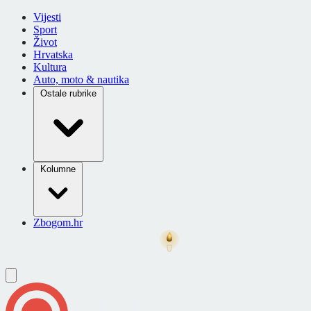
Vijesti
Sport
Život
Hrvatska
Kultura
Auto, moto & nautika
Ostale rubrike
Kolumne
Zbogom.hr