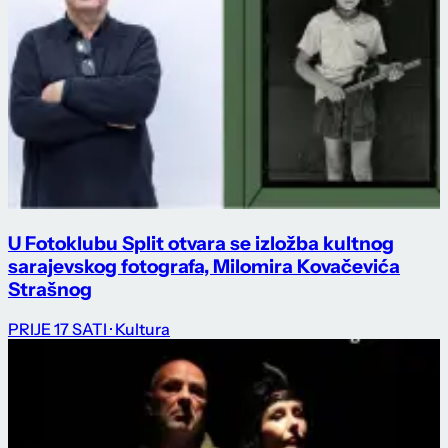
U Fotoklubu Split otvara se izložba kultnog
sarajevskog fotografa, Milomira Kovačevića
Strašnog
PRIJE 17 SATI
· Kultura