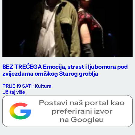
BEZ TREĆEGA Emocija, strast i ljubomora pod
zvijezdama omiškog Starog groblja
PRIJE 19 SATI
· Kultura
Učitaj više