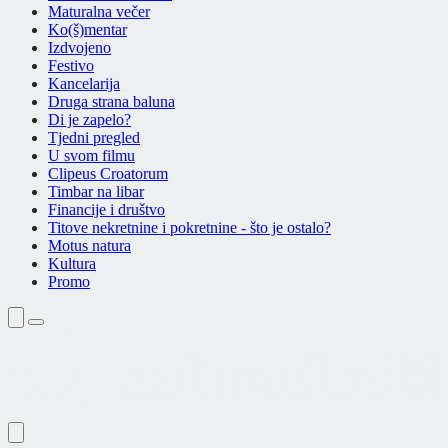
Maturalna večer
Ko(š)mentar
Izdvojeno
Festivo
Kancelarija
Druga strana baluna
Di je zapelo?
Tjedni pregled
U svom filmu
Clipeus Croatorum
Timbar na libar
Financije i društvo
Titove nekretnine i pokretnine - što je ostalo?
Motus natura
Kultura
Promo