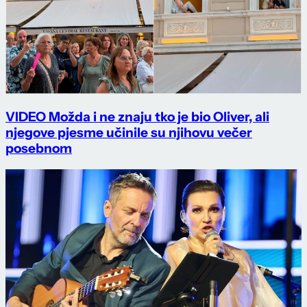
VIDEO Možda i ne znaju tko je bio Oliver, ali
njegove pjesme učinile su njihovu večer
posebnom