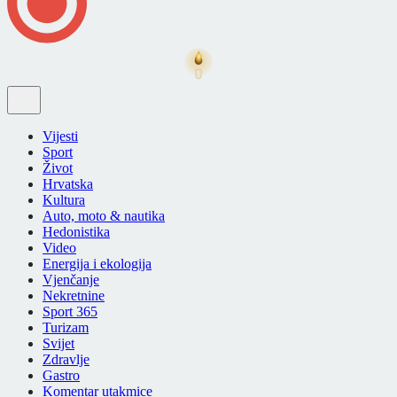
Vijesti
Sport
Život
Hrvatska
Kultura
Auto, moto & nautika
Hedonistika
Video
Energija i ekologija
Vjenčanje
Nekretnine
Sport 365
Turizam
Svijet
Zdravlje
Gastro
Komentar utakmice