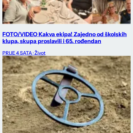
FOTO/VIDEO Kakva ekipa! Zajedno od školskih
klupa, skupa proslavili i 65. rođendan
PRIJE 4 SATA
· Život