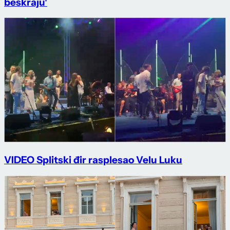
beskraju'
VIDEO Splitski đir rasplesao Velu Luku