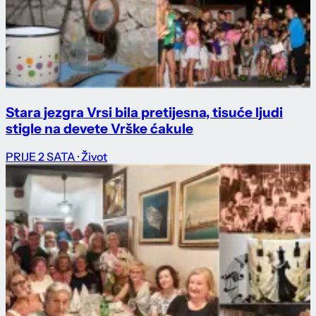
Stara jezgra Vrsi bila pretijesna, tisuće ljudi
stigle na devete Vrške ćakule
PRIJE 2 SATA
· Život