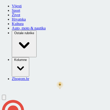
Vijesti
Sport
Život
Hrvatska
Kultura
Auto, moto & nautika
Ostale rubrike
Kolumne
Zbogom.hr