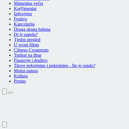
Maturalna večer
Ko(š)mentar
Izdvojeno
Festivo
Kancelarija
Druga strana baluna
Di je zapelo?
Tjedni pregled
U svom filmu
Clipeus Croatorum
Timbar na libar
Financije i društvo
Titove nekretnine i pokretnine - što je ostalo?
Motus natura
Kultura
Promo