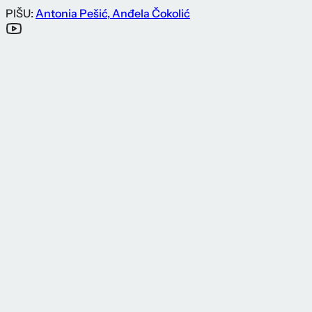
PIŠU:
Antonia Pešić
,
Anđela Čokolić