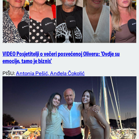
VIDEO Posjetitelji o večeri posvećenoj Oliveru: 'Ovdje su
emocije, tamo je biznis'
PIŠU:
Antonia Pešić
,
Anđela Čokolić