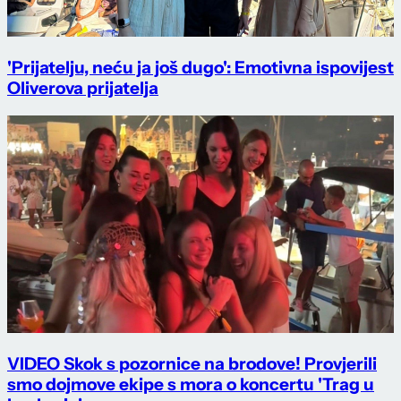
'Prijatelju, neću ja još dugo': Emotivna ispovijest
Oliverova prijatelja
VIDEO Skok s pozornice na brodove! Provjerili
smo dojmove ekipe s mora o koncertu 'Trag u