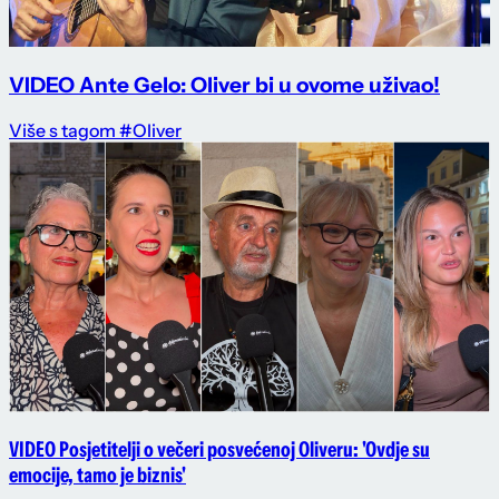
VIDEO Ante Gelo: Oliver bi u ovome uživao!
Više s tagom #Oliver
VIDEO Posjetitelji o večeri posvećenoj Oliveru: 'Ovdje su
emocije, tamo je biznis'