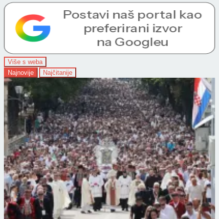
Više s weba
Najnovije
Najčitanije