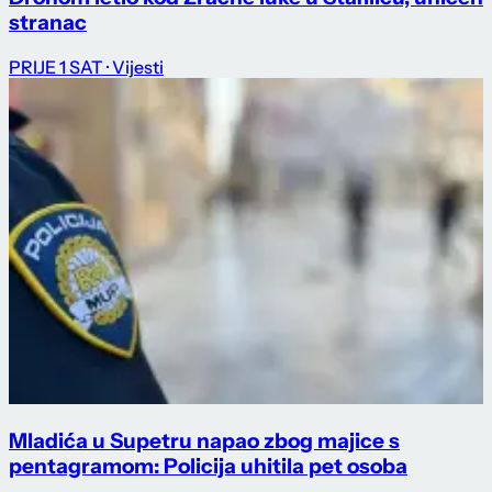
stranac
PRIJE 1 SAT
· Vijesti
Mladića u Supetru napao zbog majice s
pentagramom: Policija uhitila pet osoba