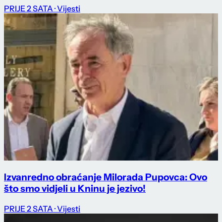
PRIJE 2 SATA
· Vijesti
Izvanredno obraćanje Milorada Pupovca: Ovo
što smo vidjeli u Kninu je jezivo!
PRIJE 2 SATA
· Vijesti