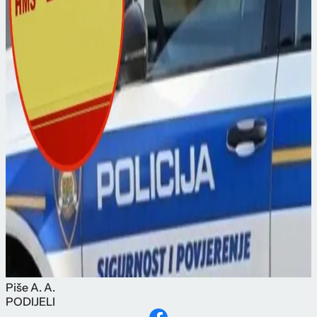
Piše
A. A.
PODIJELI