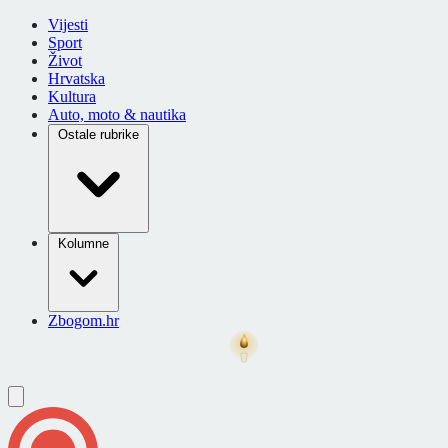
Vijesti
Sport
Život
Hrvatska
Kultura
Auto, moto & nautika
Ostale rubrike
Kolumne
Zbogom.hr