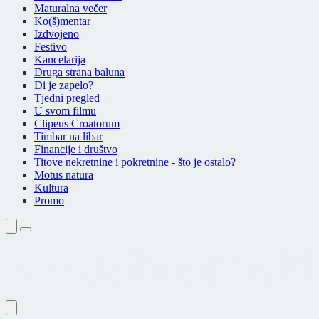
Maturalna večer
Ko(š)mentar
Izdvojeno
Festivo
Kancelarija
Druga strana baluna
Di je zapelo?
Tjedni pregled
U svom filmu
Clipeus Croatorum
Timbar na libar
Financije i društvo
Titove nekretnine i pokretnine - što je ostalo?
Motus natura
Kultura
Promo