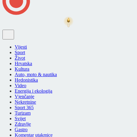
Vijesti
Sport
Život
Hrvatska
Kultura
Auto, moto & nautika
Hedonistika
Video
Energija i ekologija
Vjenčanje
Nekretnine
Sport 365
Turizam
Svijet
Zdravlje
Gastro
Komentar utakmice