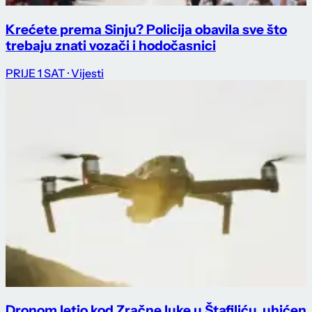
Krećete prema Sinju? Policija obavila sve što
trebaju znati vozači i hodočasnici
PRIJE 1 SAT
· Vijesti
Dronom letio kod Zračne luke u Štafiliću, uhićen