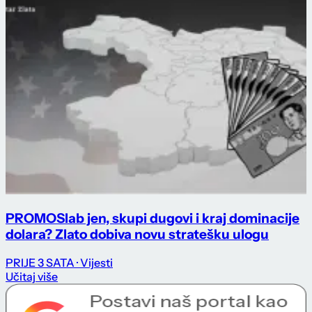
PROMO
Slab jen, skupi dugovi i kraj dominacije
dolara? Zlato dobiva novu stratešku ulogu
PRIJE 3 SATA
· Vijesti
Učitaj više