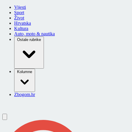
Vijesti
Sport
Život
Hrvatska
Kultura
Auto, moto & nautika
Ostale rubrike
Kolumne
Zbogom.hr