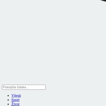
Vijesti
Sport
Život