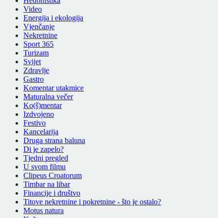
Hedonistika
Video
Energija i ekologija
Vjenčanje
Nekretnine
Sport 365
Turizam
Svijet
Zdravlje
Gastro
Komentar utakmice
Maturalna večer
Ko(š)mentar
Izdvojeno
Festivo
Kancelarija
Druga strana baluna
Di je zapelo?
Tjedni pregled
U svom filmu
Clipeus Croatorum
Timbar na libar
Financije i društvo
Titove nekretnine i pokretnine - što je ostalo?
Motus natura