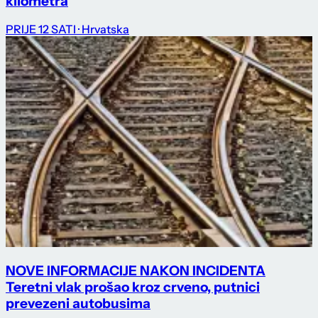
kilometra
PRIJE 12 SATI
· Hrvatska
NOVE INFORMACIJE NAKON INCIDENTA
Teretni vlak prošao kroz crveno, putnici
prevezeni autobusima