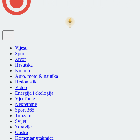
Vijesti
Sport
Život
Hrvatska
Kultura
Auto, moto & nautika
Hedonistika
Video
Energija i ekologija
Vjenčanje
Nekretnine
Sport 365
Turizam
Svijet
Zdravlje
Gastro
Komentar utakmice