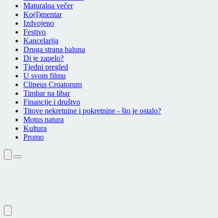
Maturalna večer
Ko(š)mentar
Izdvojeno
Festivo
Kancelarija
Druga strana baluna
Di je zapelo?
Tjedni pregled
U svom filmu
Clipeus Croatorum
Timbar na libar
Financije i društvo
Titove nekretnine i pokretnine - što je ostalo?
Motus natura
Kultura
Promo