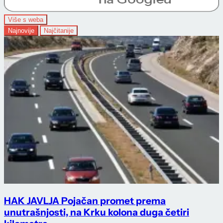
Više s weba
Najnovije
Najčitanije
HAK JAVLJA Pojačan promet prema
unutrašnjosti, na Krku kolona duga četiri