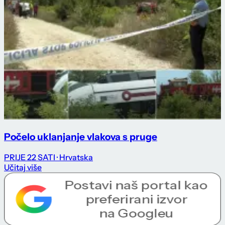
Počelo uklanjanje vlakova s pruge
PRIJE 22 SATI
· Hrvatska
Učitaj više