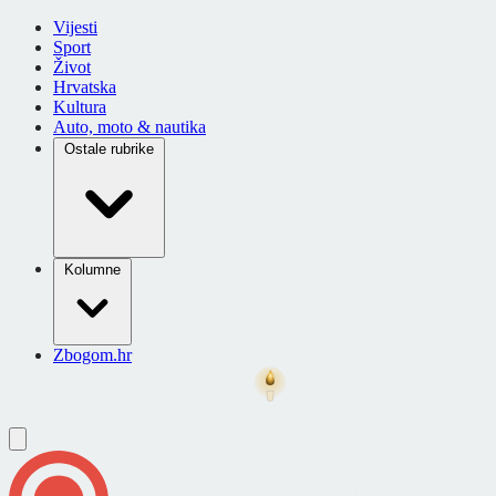
Vijesti
Sport
Život
Hrvatska
Kultura
Auto, moto & nautika
Ostale rubrike
Kolumne
Zbogom.hr