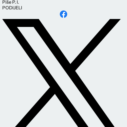
Piše
P. I.
PODIJELI