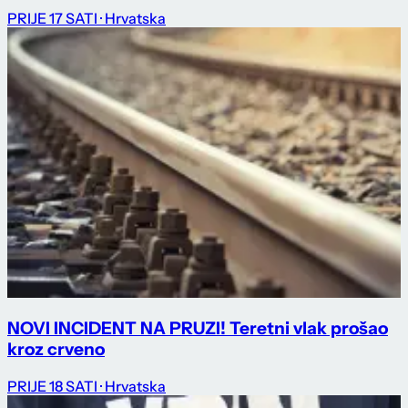
PRIJE 17 SATI
· Hrvatska
NOVI INCIDENT NA PRUZI! Teretni vlak prošao
kroz crveno
PRIJE 18 SATI
· Hrvatska