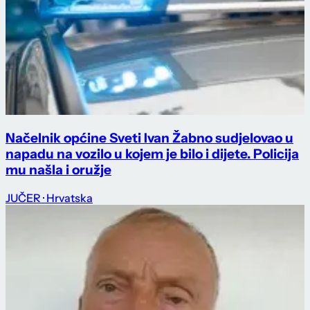
Načelnik općine Sveti Ivan Žabno sudjelovao u
napadu na vozilo u kojem je bilo i dijete. Policija
mu našla i oružje
JUČER
· Hrvatska