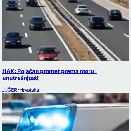
HAK: Pojačan promet prema moru i
unutrašnjosti
JUČER
· Hrvatska