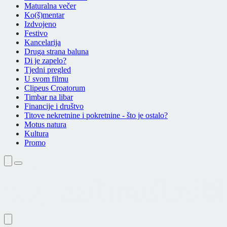
Maturalna večer
Ko(š)mentar
Izdvojeno
Festivo
Kancelarija
Druga strana baluna
Di je zapelo?
Tjedni pregled
U svom filmu
Clipeus Croatorum
Timbar na libar
Financije i društvo
Titove nekretnine i pokretnine - što je ostalo?
Motus natura
Kultura
Promo