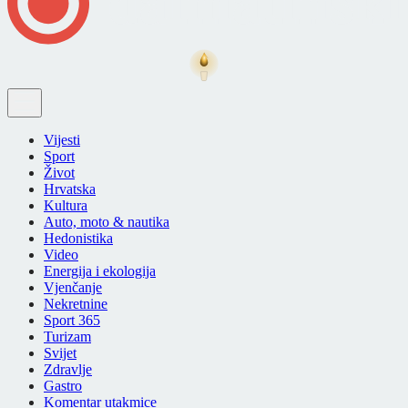
Vijesti
Sport
Život
Hrvatska
Kultura
Auto, moto & nautika
Hedonistika
Video
Energija i ekologija
Vjenčanje
Nekretnine
Sport 365
Turizam
Svijet
Zdravlje
Gastro
Komentar utakmice