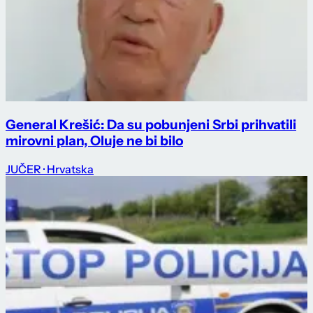
General Krešić: Da su pobunjeni Srbi prihvatili
mirovni plan, Oluje ne bi bilo
JUČER
· Hrvatska