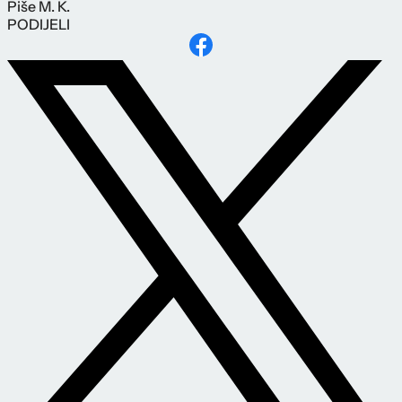
Piše
M. K.
PODIJELI