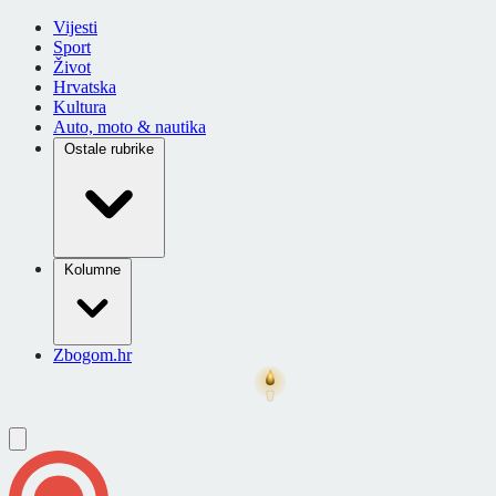
Vijesti
Sport
Život
Hrvatska
Kultura
Auto, moto & nautika
Ostale rubrike
Kolumne
Zbogom.hr