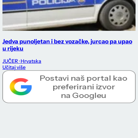
Jedva punoljetan i bez vozačke, jurcao pa upao
u rijeku
JUČER
· Hrvatska
Učitaj više