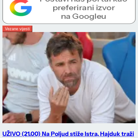
Vezane vijesti
UŽIVO (21.00) Na Poljud stiže Istra, Hajduk traži