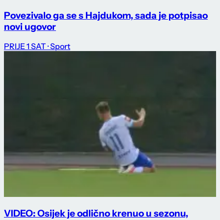
Povezivalo ga se s Hajdukom, sada je potpisao
novi ugovor
PRIJE 1 SAT
· Sport
VIDEO: Osijek je odlično krenuo u sezonu,