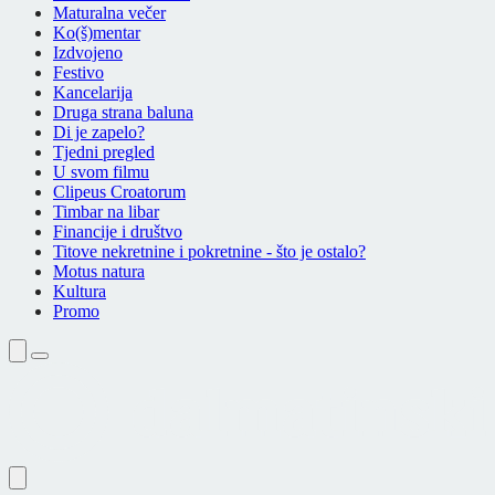
Maturalna večer
Ko(š)mentar
Izdvojeno
Festivo
Kancelarija
Druga strana baluna
Di je zapelo?
Tjedni pregled
U svom filmu
Clipeus Croatorum
Timbar na libar
Financije i društvo
Titove nekretnine i pokretnine - što je ostalo?
Motus natura
Kultura
Promo