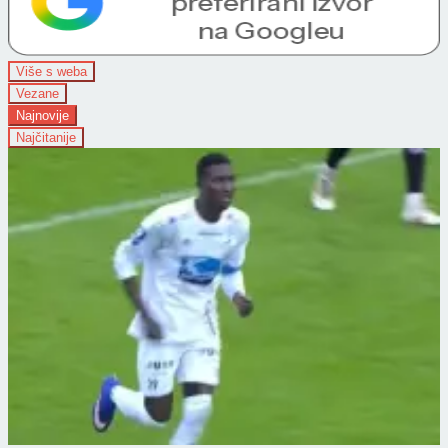
Više s weba
Vezane
Najnovije
Najčitanije