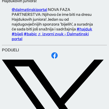
Hajdukovih juniora!
@dalmatinskiportal
NOVA FAZA
PARTNERSTVA: Njihovo će ime biti na dresu
Hajdukovih juniora! Jedan su od
najdugovječnijih sponzora 'bijelih', a suradnja
će sada biti još snažnija i sadržajnija
#hajduk
#bijeli
#babic
♬ izvorni zvuk - Dalmatinski
portal
PODIJELI