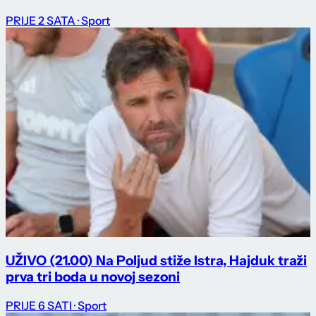
PRIJE 2 SATA
· Sport
UŽIVO (21.00) Na Poljud stiže Istra, Hajduk traži
prva tri boda u novoj sezoni
PRIJE 6 SATI
· Sport