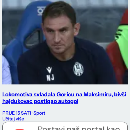
Lokomotiva svladala Goricu na Maksimiru, bivši
hajdukovac postigao autogol
PRIJE 15 SATI
· Sport
Učitaj više