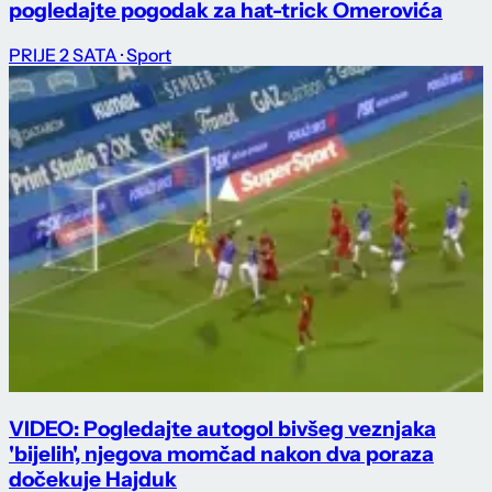
pogledajte pogodak za hat-trick Omerovića
PRIJE 2 SATA
· Sport
VIDEO: Pogledajte autogol bivšeg veznjaka
'bijelih', njegova momčad nakon dva poraza
dočekuje Hajduk