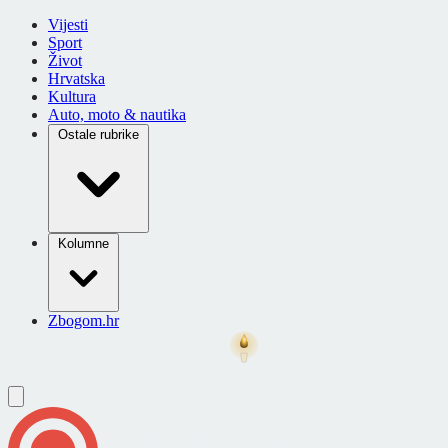
Vijesti
Sport
Život
Hrvatska
Kultura
Auto, moto & nautika
Ostale rubrike
Kolumne
Zbogom.hr