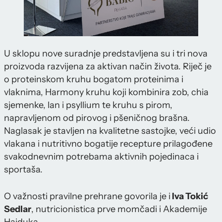
U sklopu nove suradnje predstavljena su i tri nova
proizvoda razvijena za aktivan način života. Riječ je
o proteinskom kruhu bogatom proteinima i
vlaknima, Harmony kruhu koji kombinira zob, chia
sjemenke, lan i psyllium te kruhu s pirom,
napravljenom od pirovog i pšeničnog brašna.
Naglasak je stavljen na kvalitetne sastojke, veći udio
vlakana i nutritivno bogatije recepture prilagođene
svakodnevnim potrebama aktivnih pojedinaca i
sportaša.
O važnosti pravilne prehrane govorila je i
Iva Tokić
Sedlar
, nutricionistica prve momčadi i Akademije