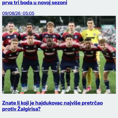
prva tri boda u novoj sezoni
09/08/26 · 05:05
Znate li koji je hajdukovac najviše pretrčao
protiv Žalgirisa?