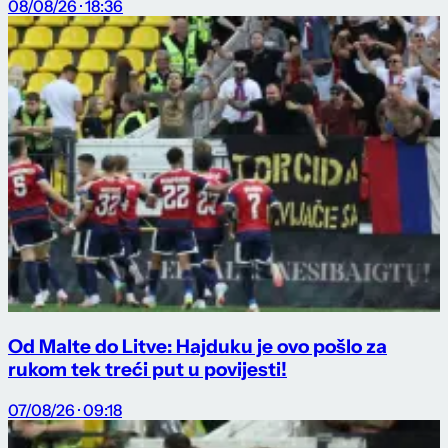
08/08/26 · 18:36
Od Malte do Litve: Hajduku je ovo pošlo za
rukom tek treći put u povijesti!
07/08/26 · 09:18