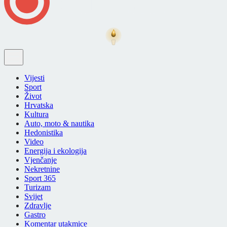
Vijesti
Sport
Život
Hrvatska
Kultura
Auto, moto & nautika
Hedonistika
Video
Energija i ekologija
Vjenčanje
Nekretnine
Sport 365
Turizam
Svijet
Zdravlje
Gastro
Komentar utakmice