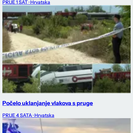
PRIJE 1 SAT
· Hrvatska
Počelo uklanjanje vlakova s pruge
PRIJE 4 SATA
· Hrvatska