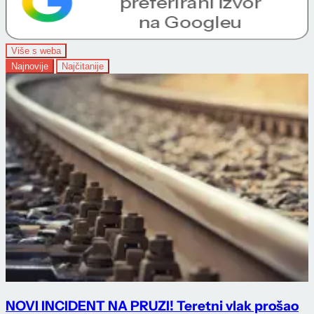
Više s weba
Najnovije
Najčitanije
NOVI INCIDENT NA PRUZI! Teretni vlak prošao