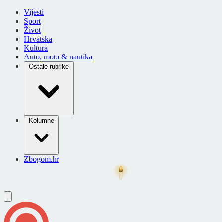
Vijesti
Sport
Život
Hrvatska
Kultura
Auto, moto & nautika
Ostale rubrike
Kolumne
Zbogom.hr