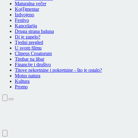
Maturalna večer
Ko(š)mentar
Izdvojeno
Festivo
Kancelarija
Druga strana baluna
Di je zapelo?
Tjedni pregled
U svom filmu
Clipeus Croatorum
Timbar na libar
Financije i društvo
Titove nekretnine i pokretnine - što je ostalo?
Motus natura
Kultura
Promo