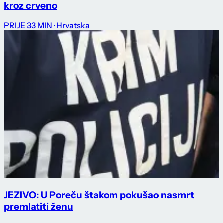
kroz crveno
PRIJE 33 MIN
· Hrvatska
JEZIVO: U Poreču štakom pokušao nasmrt
premlatiti ženu