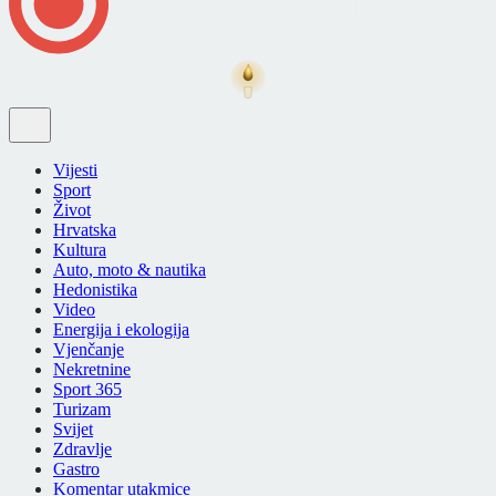
Vijesti
Sport
Život
Hrvatska
Kultura
Auto, moto & nautika
Hedonistika
Video
Energija i ekologija
Vjenčanje
Nekretnine
Sport 365
Turizam
Svijet
Zdravlje
Gastro
Komentar utakmice