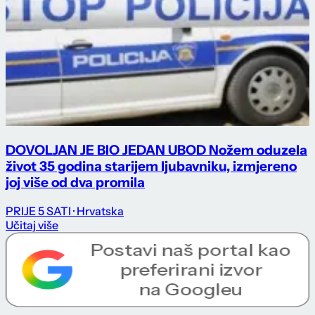
DOVOLJAN JE BIO JEDAN UBOD Nožem oduzela
život 35 godina starijem ljubavniku, izmjereno
joj više od dva promila
PRIJE 5 SATI
· Hrvatska
Učitaj više