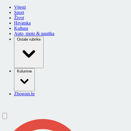
Vijesti
Sport
Život
Hrvatska
Kultura
Auto, moto & nautika
Ostale rubrike
Kolumne
Zbogom.hr