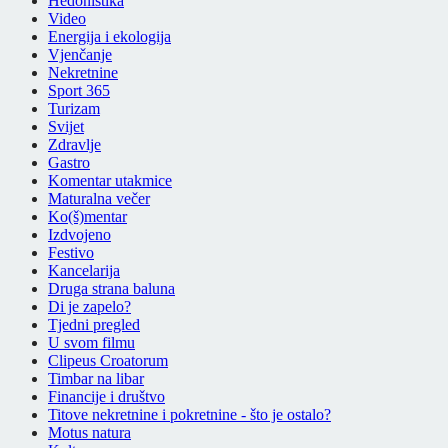
Hedonistika
Video
Energija i ekologija
Vjenčanje
Nekretnine
Sport 365
Turizam
Svijet
Zdravlje
Gastro
Komentar utakmice
Maturalna večer
Ko(š)mentar
Izdvojeno
Festivo
Kancelarija
Druga strana baluna
Di je zapelo?
Tjedni pregled
U svom filmu
Clipeus Croatorum
Timbar na libar
Financije i društvo
Titove nekretnine i pokretnine - što je ostalo?
Motus natura