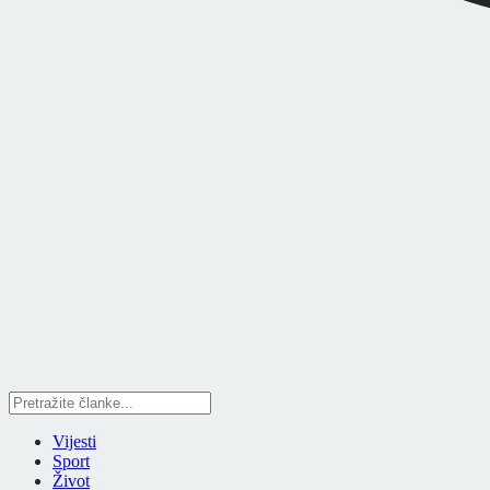
Vijesti
Sport
Život