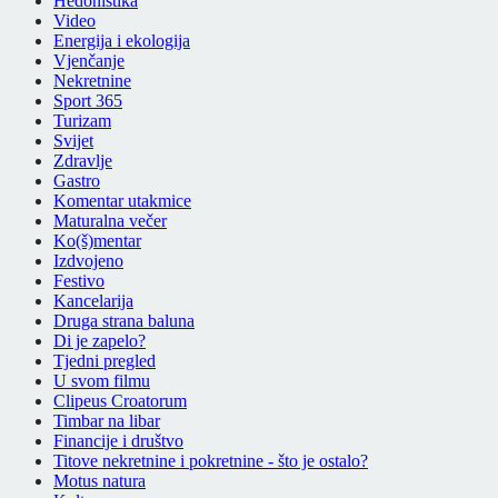
Hedonistika
Video
Energija i ekologija
Vjenčanje
Nekretnine
Sport 365
Turizam
Svijet
Zdravlje
Gastro
Komentar utakmice
Maturalna večer
Ko(š)mentar
Izdvojeno
Festivo
Kancelarija
Druga strana baluna
Di je zapelo?
Tjedni pregled
U svom filmu
Clipeus Croatorum
Timbar na libar
Financije i društvo
Titove nekretnine i pokretnine - što je ostalo?
Motus natura