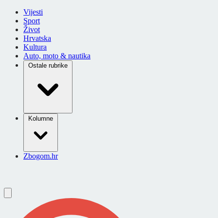
Vijesti
Sport
Život
Hrvatska
Kultura
Auto, moto & nautika
Ostale rubrike
Kolumne
Zbogom.hr