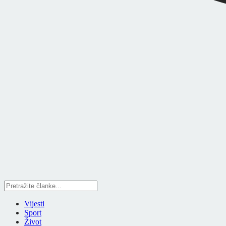
Vijesti
Sport
Život