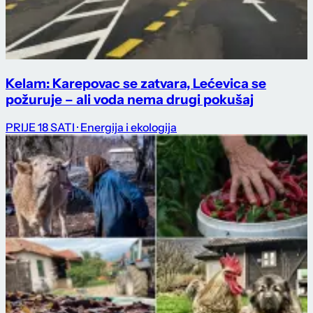
Kelam: Karepovac se zatvara, Lećevica se
požuruje – ali voda nema drugi pokušaj
PRIJE 18 SATI
· Energija i ekologija