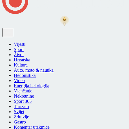
Vijesti
Sport
Život
Hrvatska
Kultura
Auto, moto & nautika
Hedonistika
Video
Energija i ekologija
Vjenčanje
Nekretnine
Sport 365
Turizam
Svijet
Zdravlje
Gastro
Komentar utakmice