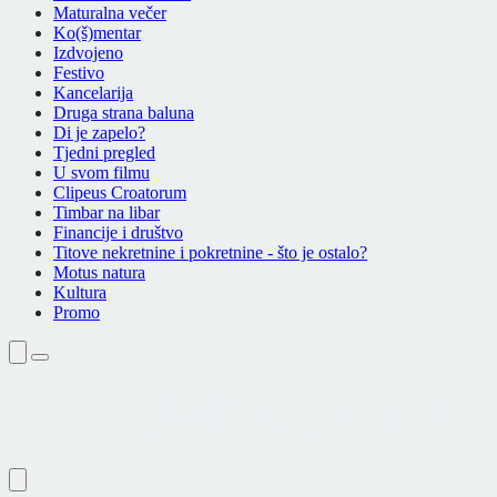
Maturalna večer
Ko(š)mentar
Izdvojeno
Festivo
Kancelarija
Druga strana baluna
Di je zapelo?
Tjedni pregled
U svom filmu
Clipeus Croatorum
Timbar na libar
Financije i društvo
Titove nekretnine i pokretnine - što je ostalo?
Motus natura
Kultura
Promo