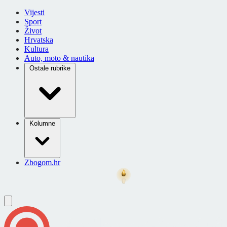
Vijesti
Sport
Život
Hrvatska
Kultura
Auto, moto & nautika
Ostale rubrike
Kolumne
Zbogom.hr