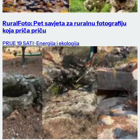
RuralFoto: Pet savjeta za ruralnu fotografiju
koja priča priču
PRIJE 19 SATI
· Energija i ekologija