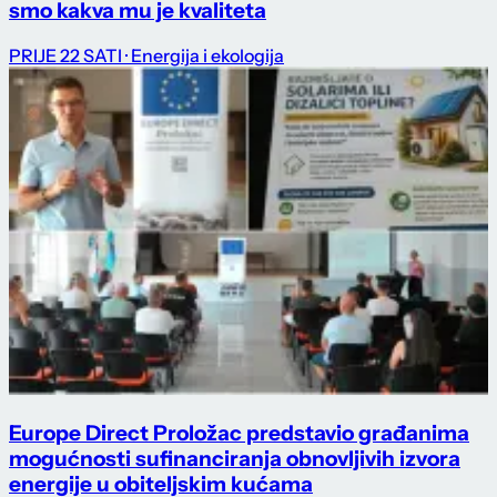
smo kakva mu je kvaliteta
PRIJE 22 SATI
· Energija i ekologija
Europe Direct Proložac predstavio građanima
mogućnosti sufinanciranja obnovljivih izvora
energije u obiteljskim kućama