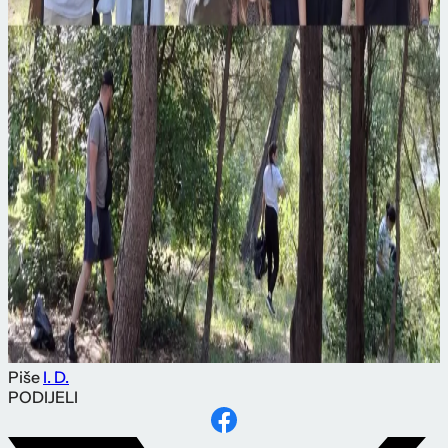
Piše
I. D.
PODIJELI