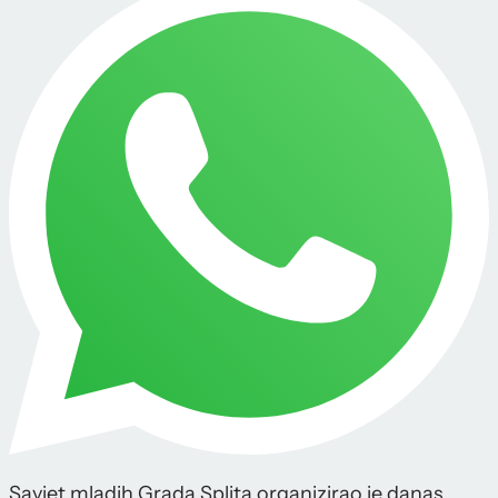
Savjet mladih Grada Splita organizirao je danas