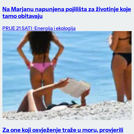
Na Marjanu napunjena pojilišta za životinje koje
tamo obitavaju
PRIJE 21 SATI
· Energija i ekologija
Za one koji osvježenje traže u moru, provjerili