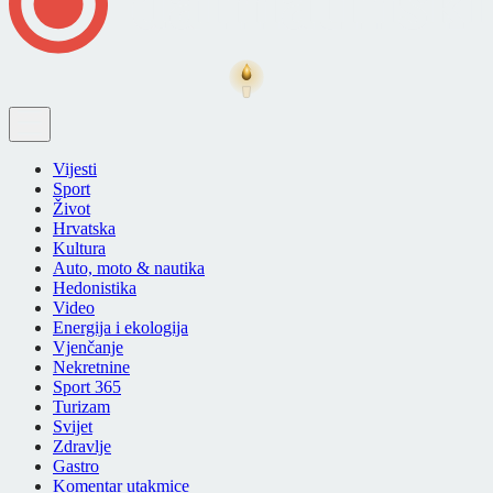
Vijesti
Sport
Život
Hrvatska
Kultura
Auto, moto & nautika
Hedonistika
Video
Energija i ekologija
Vjenčanje
Nekretnine
Sport 365
Turizam
Svijet
Zdravlje
Gastro
Komentar utakmice