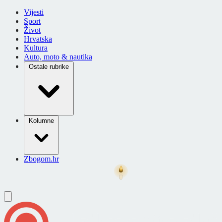
Vijesti
Sport
Život
Hrvatska
Kultura
Auto, moto & nautika
Ostale rubrike
Kolumne
Zbogom.hr