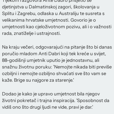
Tijekom razgovora Ante Dabro prisjetio se
djetinjstva u Dalmatinskoj zagori, školovanja u
Splitu i Zagrebu, odlaska u Australiju te susreta s
velikanima hrvatske umjetnosti. Govorio je o
umjetnosti kao cjeloživotnom pozivu, ali i o važnosti
rada, znatiželje i ustrajnosti.
Na kraju večeri, odgovarajući na pitanje što bi danas
poručio mladom Anti Dabri koji tek kreće u svijet,
88-godišnji umjetnik uputio je jednostavnu, ali
snažnu životnu poruku: 'Nemojte nikada biti previše
ozbiljni i nemojte ozbiljno shvaćati sve što vam se
kaže. Brige su najgore za starenje.'
Dodao je kako je upravo umjetnost bila njegov
životni pokretač i trajna inspiracija. 'Sposobnost da
vidiš ono što drugi ljudi ne vide, pravi je dar.'