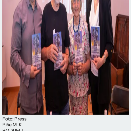
Foto: Press
Piše
M. K.
PODIJELI