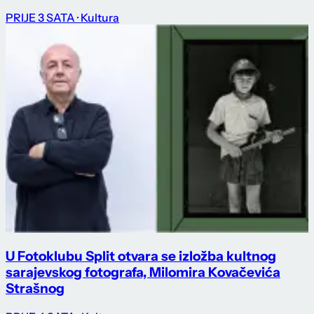
PRIJE 3 SATA
· Kultura
U Fotoklubu Split otvara se izložba kultnog
sarajevskog fotografa, Milomira Kovačevića
Strašnog