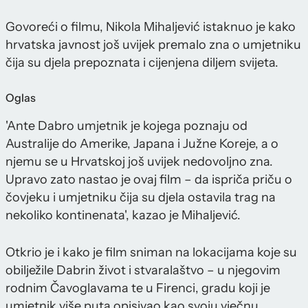
Govoreći o filmu, Nikola Mihaljević istaknuo je kako
hrvatska javnost još uvijek premalo zna o umjetniku
čija su djela prepoznata i cijenjena diljem svijeta.
Oglas
'Ante Dabro umjetnik je kojega poznaju od
Australije do Amerike, Japana i Južne Koreje, a o
njemu se u Hrvatskoj još uvijek nedovoljno zna.
Upravo zato nastao je ovaj film – da ispriča priču o
čovjeku i umjetniku čija su djela ostavila trag na
nekoliko kontinenata', kazao je Mihaljević.
Otkrio je i kako je film sniman na lokacijama koje su
obilježile Dabrin život i stvaralaštvo – u njegovim
rodnim Čavoglavama te u Firenci, gradu koji je
umjetnik više puta opisivao kao svoju vječnu