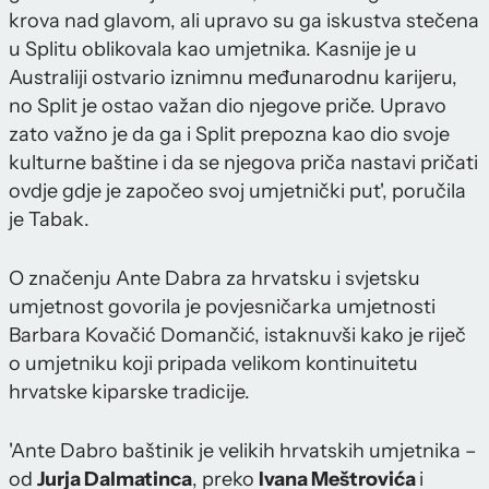
krova nad glavom, ali upravo su ga iskustva stečena
u Splitu oblikovala kao umjetnika. Kasnije je u
Australiji ostvario iznimnu međunarodnu karijeru,
no Split je ostao važan dio njegove priče. Upravo
zato važno je da ga i Split prepozna kao dio svoje
kulturne baštine i da se njegova priča nastavi pričati
ovdje gdje je započeo svoj umjetnički put', poručila
je Tabak.
O značenju Ante Dabra za hrvatsku i svjetsku
umjetnost govorila je povjesničarka umjetnosti
Barbara Kovačić Domančić, istaknuvši kako je riječ
o umjetniku koji pripada velikom kontinuitetu
hrvatske kiparske tradicije.
'Ante Dabro baštinik je velikih hrvatskih umjetnika –
od
Jurja Dalmatinca
, preko
Ivana Meštrovića
i