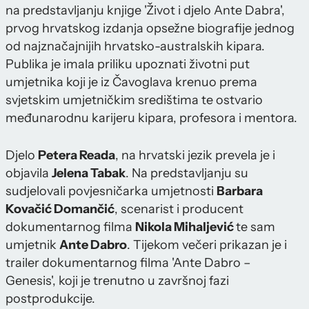
na predstavljanju knjige 'Život i djelo Ante Dabra',
prvog hrvatskog izdanja opsežne biografije jednog
od najznačajnijih hrvatsko-australskih kipara.
Publika je imala priliku upoznati životni put
umjetnika koji je iz Čavoglava krenuo prema
svjetskim umjetničkim središtima te ostvario
međunarodnu karijeru kipara, profesora i mentora.
Djelo
Petera Reada
, na hrvatski jezik prevela je i
objavila
Jelena Tabak
. Na predstavljanju su
sudjelovali povjesničarka umjetnosti
Barbara
Kovačić Domančić
, scenarist i producent
dokumentarnog filma
Nikola Mihaljević
te sam
umjetnik
Ante Dabro
. Tijekom večeri prikazan je i
trailer dokumentarnog filma 'Ante Dabro –
Genesis', koji je trenutno u završnoj fazi
postprodukcije.