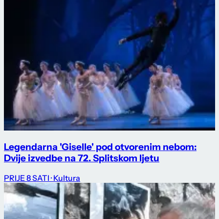
Legendarna 'Giselle' pod otvorenim nebom:
Dvije izvedbe na 72. Splitskom ljetu
PRIJE 8 SATI
· Kultura