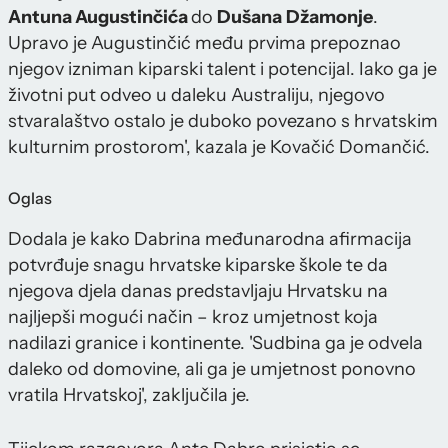
Antuna Augustinčića
do
Dušana
Džamonje
.
Upravo je Augustinčić među prvima prepoznao
njegov izniman kiparski talent i potencijal. Iako ga je
životni put odveo u daleku Australiju, njegovo
stvaralaštvo ostalo je duboko povezano s hrvatskim
kulturnim prostorom', kazala je Kovačić Domančić.
Oglas
Dodala je kako Dabrina međunarodna afirmacija
potvrđuje snagu hrvatske kiparske škole te da
njegova djela danas predstavljaju Hrvatsku na
najljepši mogući način – kroz umjetnost koja
nadilazi granice i kontinente. 'Sudbina ga je odvela
daleko od domovine, ali ga je umjetnost ponovno
vratila Hrvatskoj', zaključila je.