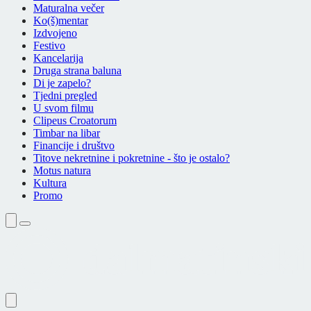
Maturalna večer
Ko(š)mentar
Izdvojeno
Festivo
Kancelarija
Druga strana baluna
Di je zapelo?
Tjedni pregled
U svom filmu
Clipeus Croatorum
Timbar na libar
Financije i društvo
Titove nekretnine i pokretnine - što je ostalo?
Motus natura
Kultura
Promo