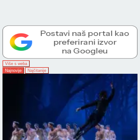
Više s weba
Najnovije
Najčitanije