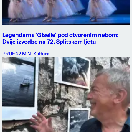
Legendarna 'Giselle' pod otvorenim nebom:
Dvije izvedbe na 72. Splitskom ljetu
PRIJE 22 MIN
· Kultura