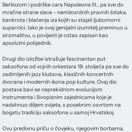
Berliozom i podrške cara Napoleona III., pa sve do
mračne strane slave - nemilosrdnih pravnih bitaka,
bankrota i blaćenja iza kojih su stajali ljubomorni
suparnici. Iako je ovaj genijalni izumitelj preminuo u
siromaštvu, u povijesti je ostao zapisan kao
apsolutni pobjednik.
Drugi dio izložbe istražuje fascinantan put
saksofona od vojnih orkestara 19. stoljeća pa sve do
zadimljenih jazz klubova, klasičnih koncertnih
dvorana i modernih ikona pop kulture. Ovaj dio
postava bavi se neprekidnom evolucijom
instrumenta i živopisnim zajednicama koje je
nadahnuo diljem svijeta, s posebnim osvrtom na
bogatu tradiciju saksofona u samoj Hrvatskoj.
Ovu predivnu priču o čovjeku, njegovim borbama,