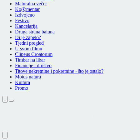
Maturalna večer
Ko(š)mentar
Izdvojeno
Festivo
Kancelarija
Druga strana baluna
Di je zapelo?
Tjedni pregled
U svom filmu
Clipeus Croatorum
Timbar na libar
Financije i društvo
Titove nekretnine i pokretnine - što je ostalo?
Motus natura
Kultura
Promo