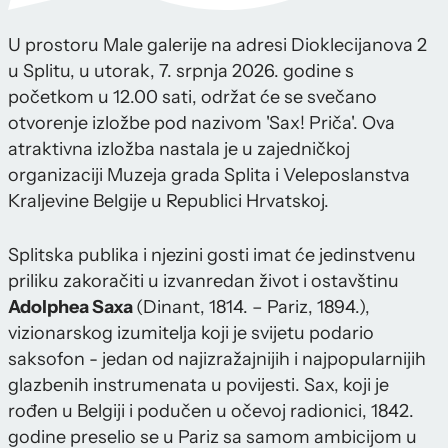
U prostoru Male galerije na adresi Dioklecijanova 2
u Splitu, u utorak, 7. srpnja 2026. godine s
početkom u 12.00 sati, održat će se svečano
otvorenje izložbe pod nazivom 'Sax! Priča'. Ova
atraktivna izložba nastala je u zajedničkoj
organizaciji Muzeja grada Splita i Veleposlanstva
Kraljevine Belgije u Republici Hrvatskoj.
Splitska publika i njezini gosti imat će jedinstvenu
priliku zakoračiti u izvanredan život i ostavštinu
Adolphea Saxa
(Dinant, 1814. – Pariz, 1894.),
vizionarskog izumitelja koji je svijetu podario
saksofon - jedan od najizražajnijih i najpopularnijih
glazbenih instrumenata u povijesti. Sax, koji je
rođen u Belgiji i podučen u očevoj radionici, 1842.
godine preselio se u Pariz sa samom ambicijom u