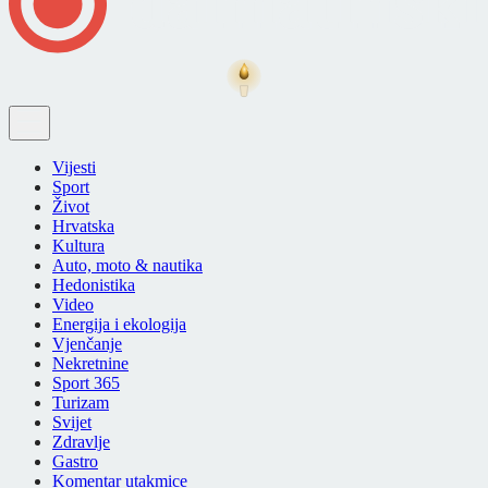
Vijesti
Sport
Život
Hrvatska
Kultura
Auto, moto & nautika
Hedonistika
Video
Energija i ekologija
Vjenčanje
Nekretnine
Sport 365
Turizam
Svijet
Zdravlje
Gastro
Komentar utakmice