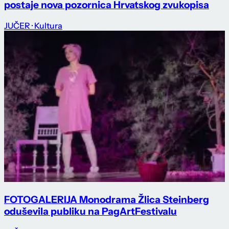
postaje nova pozornica Hrvatskog zvukopisa
JUČER
· Kultura
FOTOGALERIJA Monodrama Žlica Steinberg
oduševila publiku na PagArtFestivalu