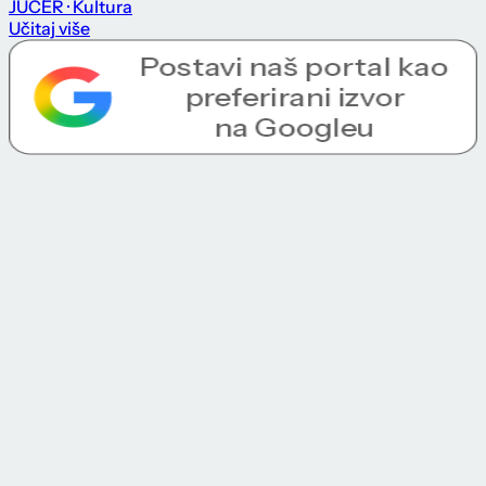
JUČER
· Kultura
Učitaj više