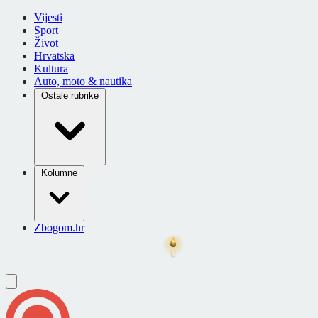
Vijesti
Sport
Život
Hrvatska
Kultura
Auto, moto & nautika
Ostale rubrike
Kolumne
Zbogom.hr