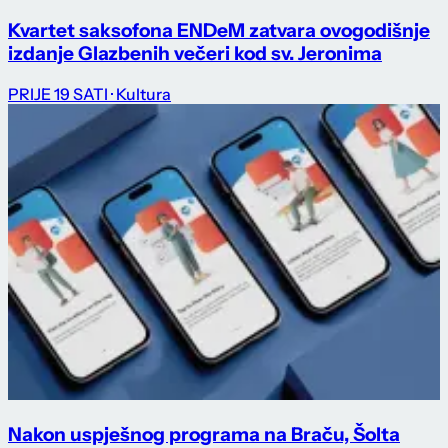
Kvartet saksofona ENDeM zatvara ovogodišnje
izdanje Glazbenih večeri kod sv. Jeronima
PRIJE 19 SATI
· Kultura
Nakon uspješnog programa na Braču, Šolta