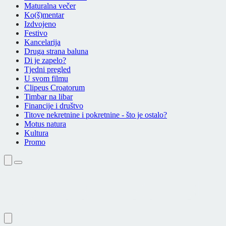
Maturalna večer
Ko(š)mentar
Izdvojeno
Festivo
Kancelarija
Druga strana baluna
Di je zapelo?
Tjedni pregled
U svom filmu
Clipeus Croatorum
Timbar na libar
Financije i društvo
Titove nekretnine i pokretnine - što je ostalo?
Motus natura
Kultura
Promo