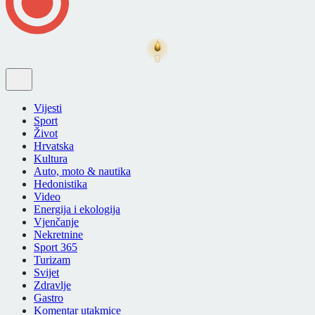
Vijesti
Sport
Život
Hrvatska
Kultura
Auto, moto & nautika
Hedonistika
Video
Energija i ekologija
Vjenčanje
Nekretnine
Sport 365
Turizam
Svijet
Zdravlje
Gastro
Komentar utakmice