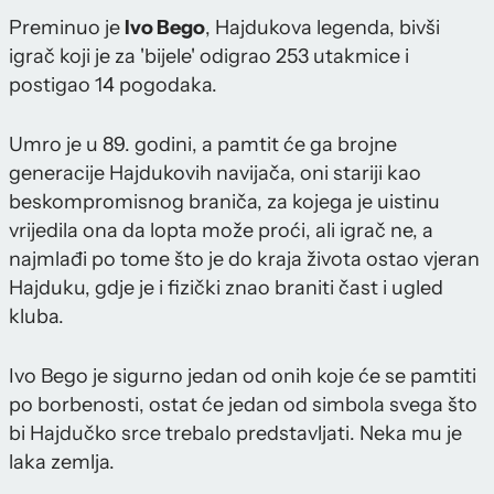
Preminuo je
Ivo Bego
, Hajdukova legenda, bivši
igrač koji je za 'bijele' odigrao 253 utakmice i
postigao 14 pogodaka.
Umro je u 89. godini, a pamtit će ga brojne
generacije Hajdukovih navijača, oni stariji kao
beskompromisnog braniča, za kojega je uistinu
vrijedila ona da lopta može proći, ali igrač ne, a
najmlađi po tome što je do kraja života ostao vjeran
Hajduku, gdje je i fizički znao braniti čast i ugled
kluba.
Ivo Bego je sigurno jedan od onih koje će se pamtiti
po borbenosti, ostat će jedan od simbola svega što
bi Hajdučko srce trebalo predstavljati. Neka mu je
laka zemlja.