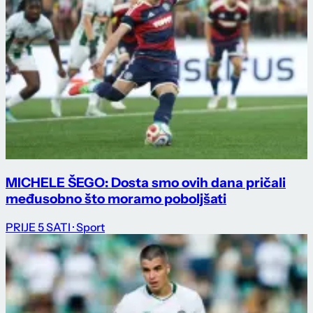
MICHELE ŠEGO: Dosta smo ovih dana pričali
međusobno što moramo poboljšati
PRIJE 5 SATI
· Sport