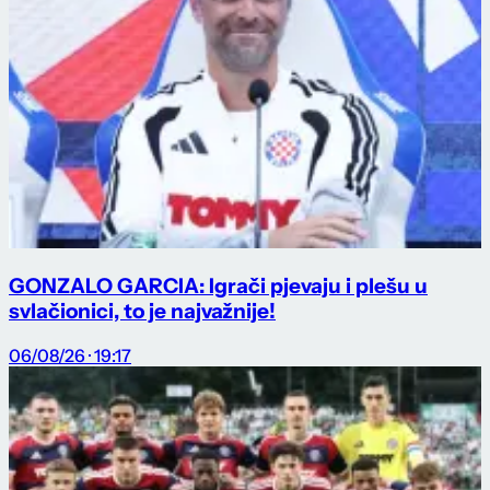
GONZALO GARCIA: Igrači pjevaju i plešu u
svlačionici, to je najvažnije!
06/08/26 · 19:17