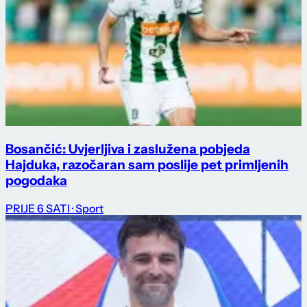
Bosančić: Uvjerljiva i zaslužena pobjeda
Hajduka, razočaran sam poslije pet primljenih
pogodaka
PRIJE 6 SATI
· Sport