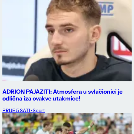
ADRION PAJAZITI: Atmosfera u svlačionici je
odlična iza ovakve utakmice!
PRIJE 5 SATI
· Sport