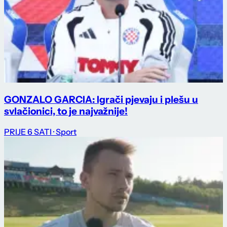
GONZALO GARCIA: Igrači pjevaju i plešu u
svlačionici, to je najvažnije!
PRIJE 6 SATI
· Sport