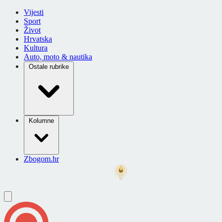
Vijesti
Sport
Život
Hrvatska
Kultura
Auto, moto & nautika
Ostale rubrike
Kolumne
Zbogom.hr