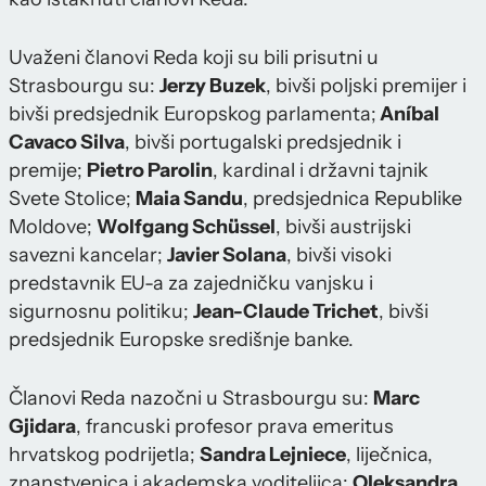
Uvaženi članovi Reda koji su bili prisutni u
Strasbourgu su:
Jerzy Buzek
, bivši poljski premijer i
bivši predsjednik Europskog parlamenta;
Aníbal
Cavaco Silva
, bivši portugalski predsjednik i
premije;
Pietro Parolin
, kardinal i državni tajnik
Svete Stolice;
Maia Sandu
, predsjednica Republike
Moldove;
Wolfgang Schüssel
, bivši austrijski
savezni kancelar;
Javier Solana
, bivši visoki
predstavnik EU-a za zajedničku vanjsku i
sigurnosnu politiku;
Jean-Claude Trichet
, bivši
predsjednik Europske središnje banke.
Članovi Reda nazočni u Strasbourgu su:
Marc
Gjidara
, francuski profesor prava emeritus
hrvatskog podrijetla;
Sandra Lejniece
, liječnica,
znanstvenica i akademska voditeljica;
Oleksandra