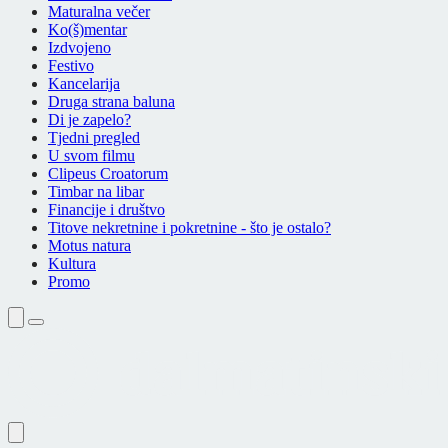
Maturalna večer
Ko(š)mentar
Izdvojeno
Festivo
Kancelarija
Druga strana baluna
Di je zapelo?
Tjedni pregled
U svom filmu
Clipeus Croatorum
Timbar na libar
Financije i društvo
Titove nekretnine i pokretnine - što je ostalo?
Motus natura
Kultura
Promo