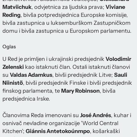
Matviichuk
, odvjetnica za ljudska prava;
Viviane
Reding
, bivša potpredsjednica Europske komisije,
bivša zastupnica u luksemburškom Zastupničkom
domu i bivša zastupnica u Europskom parlamentu.
Oglas
U Red je primljen i ukrajinski predsjednik
Volodimir
Zelenski
kao istaknuti član. Ostali istaknuti članovi
su
Valdas Adamkus
, bivši predsjednik Litve;
Sauli
Niinistö
, bivši predsjednik Finske i bivši predsjednik
finskog parlamenta, te
Mary Robinson
, bivša
predsjednica Irske.
Članovima Reda imenovani su
José Andrés
, kuhar i
osnivač nevladine organizacije 'World Central
Kitchen';
Giánnis Antetokoúnmpo
, košarkaški