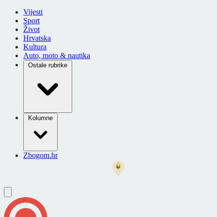
Vijesti
Sport
Život
Hrvatska
Kultura
Auto, moto & nautika
Ostale rubrike
Kolumne
Zbogom.hr