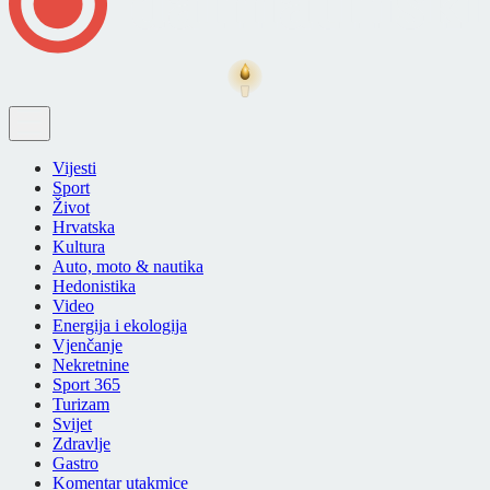
Vijesti
Sport
Život
Hrvatska
Kultura
Auto, moto & nautika
Hedonistika
Video
Energija i ekologija
Vjenčanje
Nekretnine
Sport 365
Turizam
Svijet
Zdravlje
Gastro
Komentar utakmice