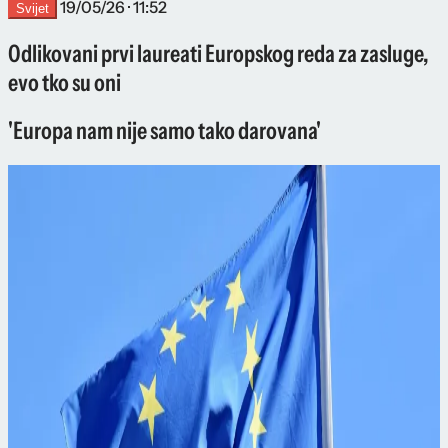
19/05/26 · 11:52
Svijet
Odlikovani prvi laureati Europskog reda za zasluge,
evo tko su oni
'Europa nam nije samo tako darovana'