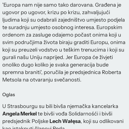
'Europa nam nije samo tako darovana. Građena je
ugovor po ugovor, krizu po krizu, zahvaljujući
ljudima koji su odabrali zajedništvo umjesto podjela
te suradnju umjesto osobnog interesa. Europskim
ordenom za zasluge odajemo počast onima koji u
svim područjima života biraju graditi Europu, onima
koji su preuzeli vodstvo u teškim trenucima i koji su
gurali našu Uniju naprijed. Jer Europa će živjeti
onoliko dugo koliko je svaka generacija bude
spremna braniti', poručila je predsjednica Roberta
Metsola na otvaranju svečanosti.
Oglas
U Strasbourgu su bili bivša njemačka kancelarka
Angela Merkel
te bivši vođa Solidarnośći i bivši
predsjednik Poljske
Lech Wałęsa
, koji su odlikovani
kao istaknuti članovi Reda.