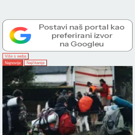
Više s weba
Najnovije
Najčitanije