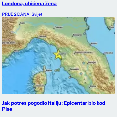
Londona, uhićena žena
PRIJE 2 DANA
· Svijet
Jak potres pogodio Italiju: Epicentar bio kod
Pise