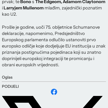
prvak; te
Bono
s
The Edgeom, Adamom Claytonom
i
Larryjem Mullenom
mlađim, zajednički poznatim
kao U2.
Prošle je godine, uoči 75. obljetnice Schumanove
deklaracije, napomenimo, Predsjedništvo
Europskog parlamenta odlučilo ustanoviti prvo
europsko odličje koje dodjeljuje EU institucija u znak
priznanja postignućima pojedinaca koji su znatno
doprinijeli europskoj integraciji te promicanju i
obrani europskih vrijednosti.
Oglas
PODIJELI