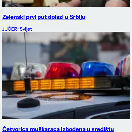
Zelenski prvi put dolazi u Srbiju
JUČER
· Svijet
Četvorica muškaraca izbodena u središtu