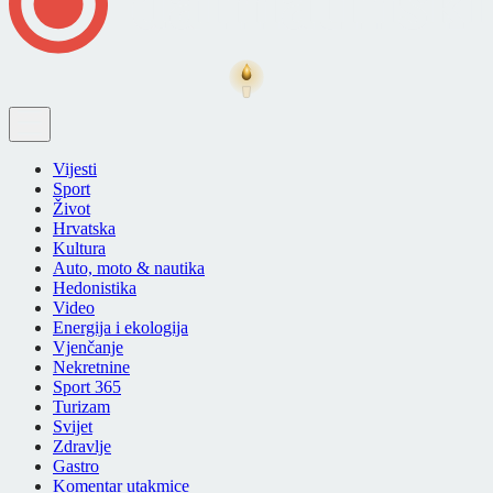
Vijesti
Sport
Život
Hrvatska
Kultura
Auto, moto & nautika
Hedonistika
Video
Energija i ekologija
Vjenčanje
Nekretnine
Sport 365
Turizam
Svijet
Zdravlje
Gastro
Komentar utakmice