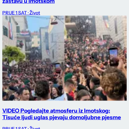
zastavu u Imotskom
PRIJE 1 SAT
· Život
VIDEO Pogledajte atmosferu iz Imotskog:
Tisuće ljudi uglas pjevaju domoljubne pjesme
PRIJE 1 SAT
· Život