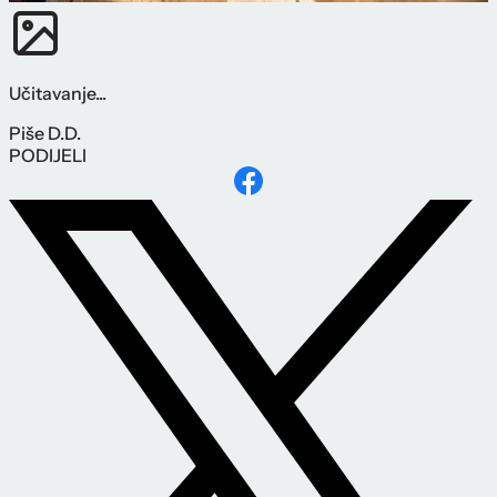
Učitavanje...
Piše
D.D.
PODIJELI