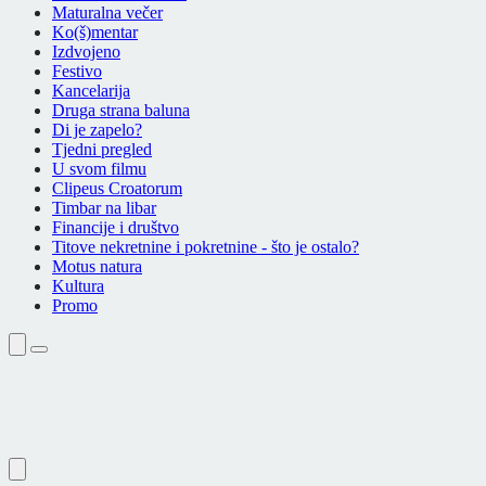
Maturalna večer
Ko(š)mentar
Izdvojeno
Festivo
Kancelarija
Druga strana baluna
Di je zapelo?
Tjedni pregled
U svom filmu
Clipeus Croatorum
Timbar na libar
Financije i društvo
Titove nekretnine i pokretnine - što je ostalo?
Motus natura
Kultura
Promo