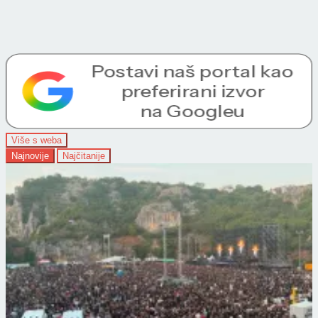
Više s weba
Najnovije
Najčitanije