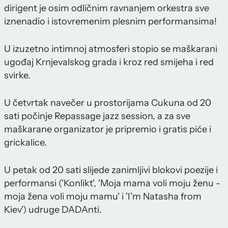
dirigent je osim odličnim ravnanjem orkestra sve
iznenadio i istovremenim plesnim performansima!
U izuzetno intimnoj atmosferi stopio se maškarani
ugođaj Krnjevalskog grada i kroz red smijeha i red
svirke.
U četvrtak navečer u prostorijama Cukuna od 20
sati počinje Repassage jazz session, a za sve
maškarane organizator je pripremio i gratis piće i
grickalice.
U petak od 20 sati slijede zanimljivi blokovi poezije i
performansi ('Konlikt', 'Moja mama voli moju ženu -
moja žena voli moju mamu' i 'I'm Natasha from
Kiev') udruge DADAnti.