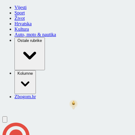
Vijesti
Sport
Život
Hrvatska
Kultura
Auto, moto & nautika
Ostale rubrike
Kolumne
Zbogom.hr