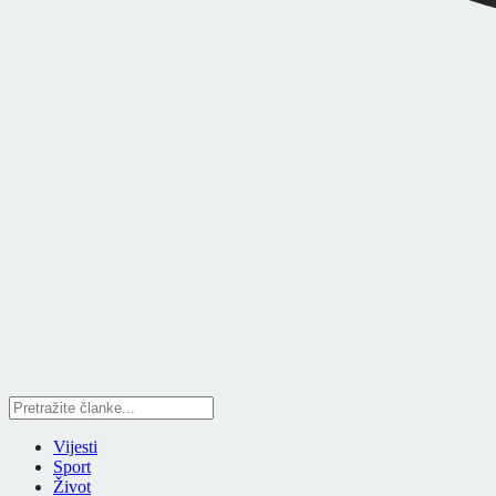
Vijesti
Sport
Život