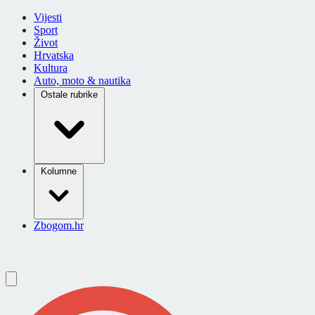
Vijesti
Sport
Život
Hrvatska
Kultura
Auto, moto & nautika
Ostale rubrike
Kolumne
Zbogom.hr