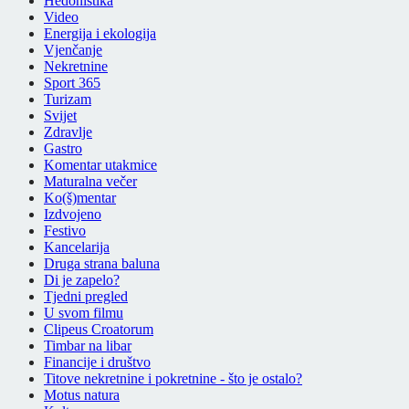
Hedonistika
Video
Energija i ekologija
Vjenčanje
Nekretnine
Sport 365
Turizam
Svijet
Zdravlje
Gastro
Komentar utakmice
Maturalna večer
Ko(š)mentar
Izdvojeno
Festivo
Kancelarija
Druga strana baluna
Di je zapelo?
Tjedni pregled
U svom filmu
Clipeus Croatorum
Timbar na libar
Financije i društvo
Titove nekretnine i pokretnine - što je ostalo?
Motus natura