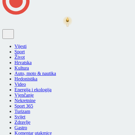
Vijesti
Sport
Život
Hrvatska
Kultura
Auto, moto & nautika
Hedonistika
Video
Energija i ekologija
Vjenčanje
Nekretnine
Sport 365
Turizam
Svijet
Zdravlje
Gastro
Komentar utakmice