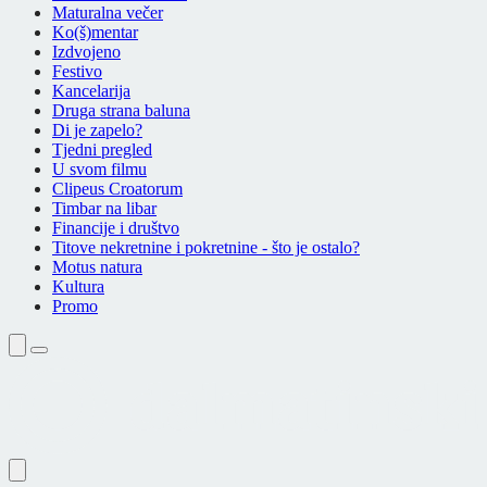
Maturalna večer
Ko(š)mentar
Izdvojeno
Festivo
Kancelarija
Druga strana baluna
Di je zapelo?
Tjedni pregled
U svom filmu
Clipeus Croatorum
Timbar na libar
Financije i društvo
Titove nekretnine i pokretnine - što je ostalo?
Motus natura
Kultura
Promo