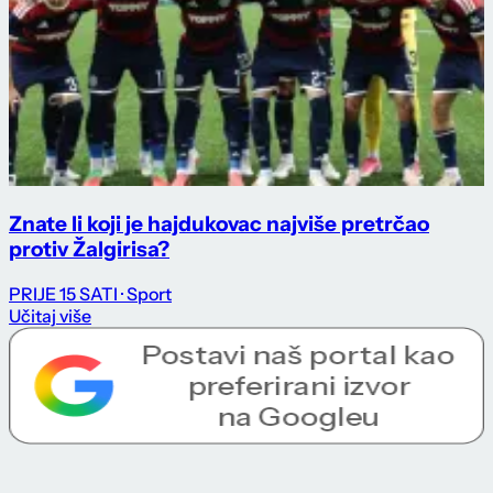
Znate li koji je hajdukovac najviše pretrčao
protiv Žalgirisa?
PRIJE 15 SATI
· Sport
Učitaj više