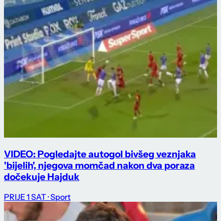
VIDEO: Pogledajte autogol bivšeg veznjaka
'bijelih', njegova momčad nakon dva poraza
dočekuje Hajduk
PRIJE 1 SAT
· Sport