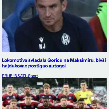
Lokomotiva svladala Goricu na Maksimiru, bivši
hajdukovac postigao autogol
PRIJE 13 SATI
· Sport