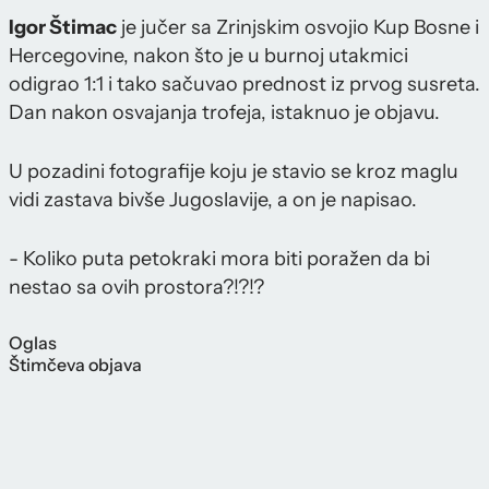
Igor Štimac
je jučer sa Zrinjskim osvojio Kup Bosne i
Hercegovine, nakon što je u burnoj utakmici
odigrao 1:1 i tako sačuvao prednost iz prvog susreta.
Dan nakon osvajanja trofeja, istaknuo je objavu.
U pozadini fotografije koju je stavio se kroz maglu
vidi zastava bivše Jugoslavije, a on je napisao.
- Koliko puta petokraki mora biti poražen da bi
nestao sa ovih prostora?!?!?
Oglas
Štimčeva objava