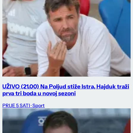
UŽIVO (21.00) Na Poljud stiže Istra, Hajduk traži
prva tri boda u novoj sezoni
PRIJE 5 SATI
· Sport