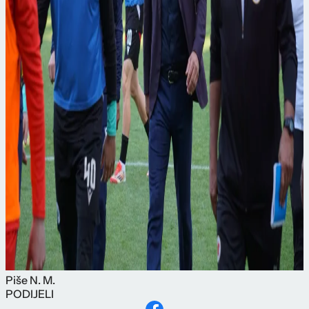
Piše
N. M.
PODIJELI