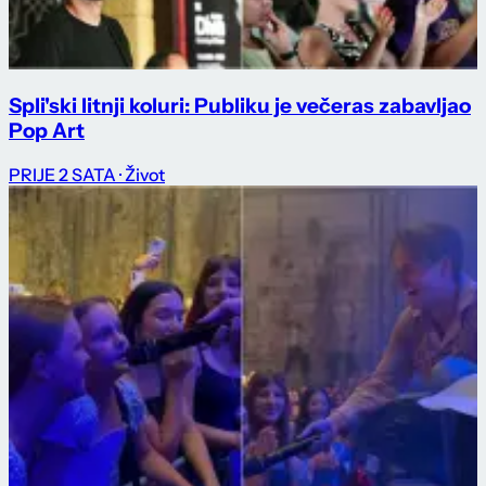
Spli'ski litnji koluri: Publiku je večeras zabavljao
Pop Art
PRIJE 2 SATA
· Život