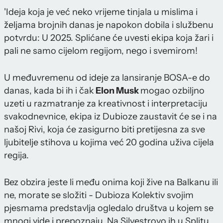
'Ideja koja je već neko vrijeme tinjala u mislima i
željama brojnih danas je napokon dobila i službenu
potvrdu: U 2025. Splićane će uvesti ekipa koja žari i
pali ne samo cijelom regijom, nego i svemirom!
U međuvremenu od ideje za lansiranje BOSA-e do
danas, kada bi ih i čak
Elon Musk
mogao ozbiljno
uzeti u razmatranje za kreativnost i interpretaciju
svakodnevnice, ekipa iz Dubioze zaustavit će se i na
našoj Rivi, koja će zasigurno biti pretijesna za sve
ljubitelje stihova u kojima već 20 godina uživa cijela
regija.
Bez obzira jeste li među onima koji žive na Balkanu ili
ne, morate se složiti - Dubioza Kolektiv svojim
pjesmama predstavlja ogledalo društva u kojem se
mnogi vide i prepoznaju. Na Silvestrovo ih u Splitu