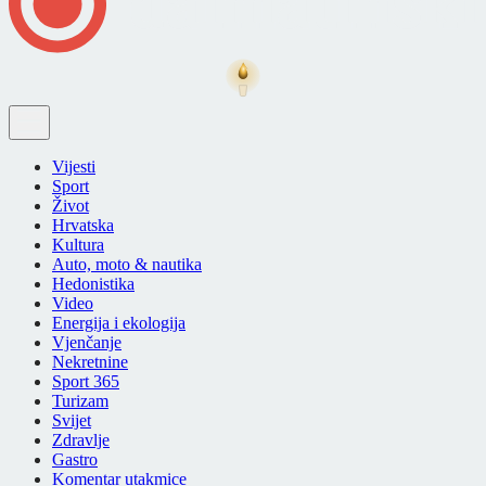
Vijesti
Sport
Život
Hrvatska
Kultura
Auto, moto & nautika
Hedonistika
Video
Energija i ekologija
Vjenčanje
Nekretnine
Sport 365
Turizam
Svijet
Zdravlje
Gastro
Komentar utakmice