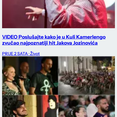
VIDEO Poslušajte kako je u Kuli Kamerlengo
zvučao najpoznatiji hit Jakova Jozinovića
PRIJE 2 SATA
· Život