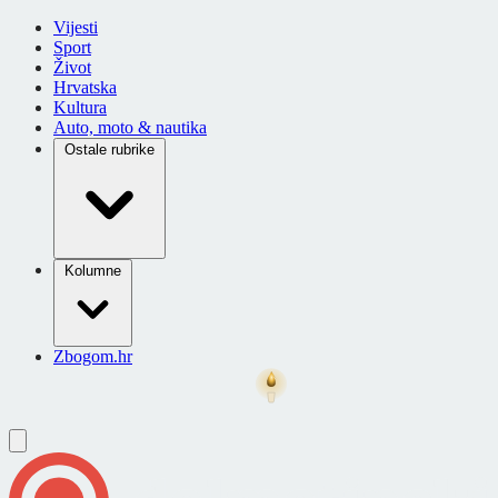
Vijesti
Sport
Život
Hrvatska
Kultura
Auto, moto & nautika
Ostale rubrike
Kolumne
Zbogom.hr