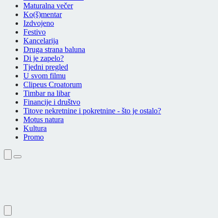
Maturalna večer
Ko(š)mentar
Izdvojeno
Festivo
Kancelarija
Druga strana baluna
Di je zapelo?
Tjedni pregled
U svom filmu
Clipeus Croatorum
Timbar na libar
Financije i društvo
Titove nekretnine i pokretnine - što je ostalo?
Motus natura
Kultura
Promo