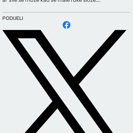
al' sve se može kad se male ruke slože....'
PODIJELI