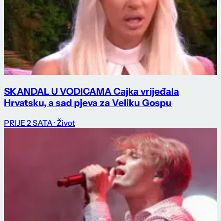
SKANDAL U VODICAMA Cajka vrijeđala
Hrvatsku, a sad pjeva za Veliku Gospu
PRIJE 2 SATA
· Život