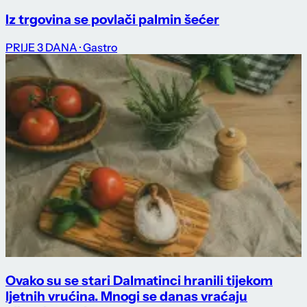
Iz trgovina se povlači palmin šećer
PRIJE 3 DANA
· Gastro
Ovako su se stari Dalmatinci hranili tijekom
ljetnih vrućina. Mnogi se danas vraćaju