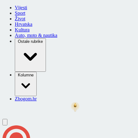
Vijesti
Sport
Život
Hrvatska
Kultura
Auto, moto & nautika
Ostale rubrike
Kolumne
Zbogom.hr