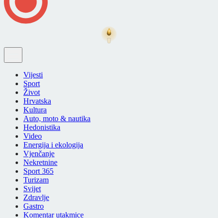
Vijesti
Sport
Život
Hrvatska
Kultura
Auto, moto & nautika
Hedonistika
Video
Energija i ekologija
Vjenčanje
Nekretnine
Sport 365
Turizam
Svijet
Zdravlje
Gastro
Komentar utakmice