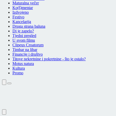
Maturalna večer
Ko(š)mentar
Izdvojeno
Festivo
Kancelarija
Druga strana baluna
Di je zapelo?
Tjedni pregled
U svom filmu
Clipeus Croatorum
Timbar na libar
Financije i društvo
Titove nekretnine i pokretnine - što je ostalo?
Motus natura
Kultura
Promo