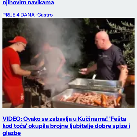
njihovim navikama
PRIJE 4 DANA
· Gastro
VIDEO: Ovako se zabavlja u Kučinama! 'Fešta
kod toća' okupila brojne ljubitelje dobre spize i
glazbe