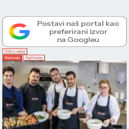
Više s weba
Najnovije
Najčitanije