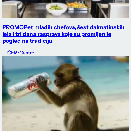
PROMO
Pet mladih chefova, šest dalmatinskih
jela i tri dana rasprava koje su promijenile
pogled na tradiciju
JUČER
· Gastro