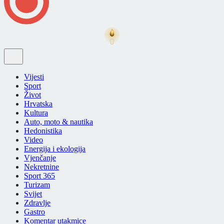
Vijesti
Sport
Život
Hrvatska
Kultura
Auto, moto & nautika
Hedonistika
Video
Energija i ekologija
Vjenčanje
Nekretnine
Sport 365
Turizam
Svijet
Zdravlje
Gastro
Komentar utakmice