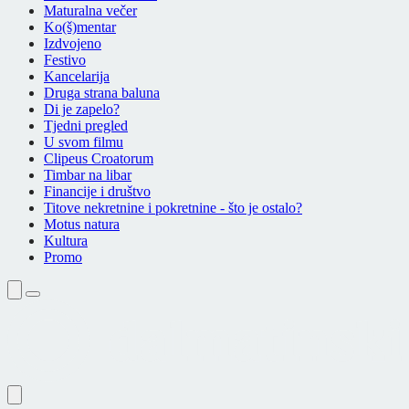
Maturalna večer
Ko(š)mentar
Izdvojeno
Festivo
Kancelarija
Druga strana baluna
Di je zapelo?
Tjedni pregled
U svom filmu
Clipeus Croatorum
Timbar na libar
Financije i društvo
Titove nekretnine i pokretnine - što je ostalo?
Motus natura
Kultura
Promo