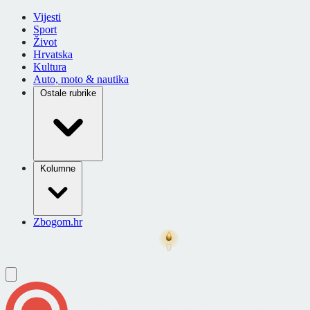
Vijesti
Sport
Život
Hrvatska
Kultura
Auto, moto & nautika
Ostale rubrike
Kolumne
Zbogom.hr