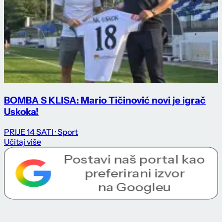
BOMBA S KLISA: Mario Tičinović novi je igrač
Uskoka!
PRIJE 14 SATI
· Sport
Učitaj više