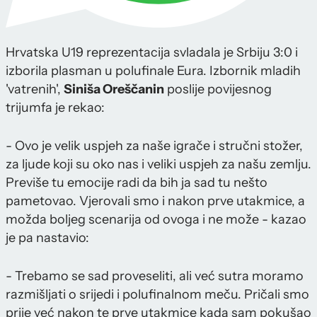
Hrvatska U19 reprezentacija svladala je Srbiju 3:0 i
izborila plasman u polufinale Eura. Izbornik mladih
'vatrenih',
Siniša Oreščanin
poslije povijesnog
trijumfa je rekao:
- Ovo je velik uspjeh za naše igrače i stručni stožer,
za ljude koji su oko nas i veliki uspjeh za našu zemlju.
Previše tu emocije radi da bih ja sad tu nešto
pametovao. Vjerovali smo i nakon prve utakmice, a
možda boljeg scenarija od ovoga i ne može - kazao
je pa nastavio:
- Trebamo se sad proveseliti, ali već sutra moramo
razmišljati o srijedi i polufinalnom meču. Pričali smo
prije već nakon te prve utakmice kada sam pokušao