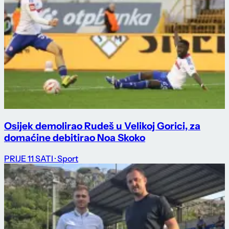
Osijek demolirao Rudeš u Velikoj Gorici, za
domaćine debitirao Noa Skoko
PRIJE 11 SATI
· Sport