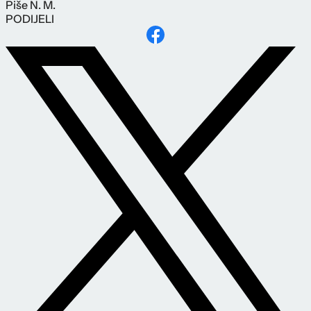
Piše
N. M.
PODIJELI