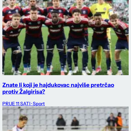
Znate li koji je hajdukovac najviše pretrčao
protiv Žalgirisa?
PRIJE 11 SATI
· Sport