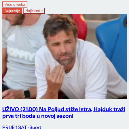
Više s weba
Najnovije
Najčitanije
UŽIVO (21.00) Na Poljud stiže Istra, Hajduk traži
prva tri boda u novoj sezoni
PRIJE 1 SAT
· Sport