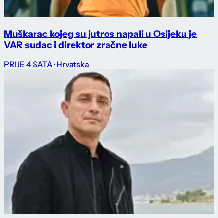
Muškarac kojeg su jutros napali u Osijeku je
VAR sudac i direktor zračne luke
PRIJE 4 SATA
· Hrvatska