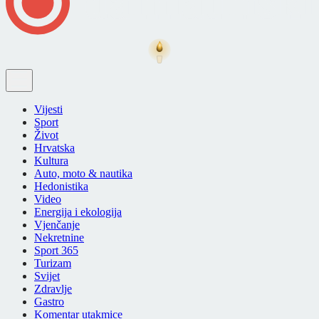
Vijesti
Sport
Život
Hrvatska
Kultura
Auto, moto & nautika
Hedonistika
Video
Energija i ekologija
Vjenčanje
Nekretnine
Sport 365
Turizam
Svijet
Zdravlje
Gastro
Komentar utakmice