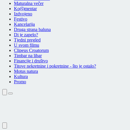
Maturalna večer
Ko(š)mentar
Izdvojeno
Festivo
Kancelarija
Druga strana baluna
Di je zapelo?
Tjedni pregled
U svom filmu
Clipeus Croatorum
Timbar na libar
Financije i društvo
Titove nekretnine i pokretnine - što je ostalo?
Motus natura
Kultura
Promo