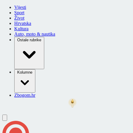
Vijesti
Sport
Život
Hrvatska
Kultura
Auto, moto & nautika
Ostale rubrike
Kolumne
Zbogom.hr