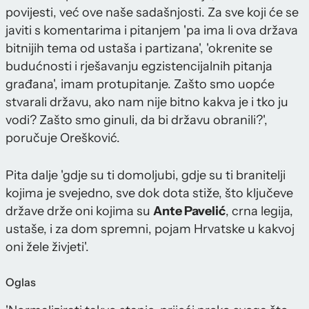
povijesti, već ove naše sadašnjosti. Za sve koji će se
javiti s komentarima i pitanjem 'pa ima li ova država
bitnijih tema od ustaša i partizana', 'okrenite se
budućnosti i rješavanju egzistencijalnih pitanja
građana', imam protupitanje. Zašto smo uopće
stvarali državu, ako nam nije bitno kakva je i tko ju
vodi? Zašto smo ginuli, da bi državu obranili?',
poručuje Orešković.
Pita dalje 'gdje su ti domoljubi, gdje su ti branitelji
kojima je svejedno, sve dok dota stiže, što ključeve
države drže oni kojima su
Ante Pavelić
, crna legija,
ustaše, i za dom spremni, pojam Hrvatske u kakvoj
oni žele živjeti'.
Oglas