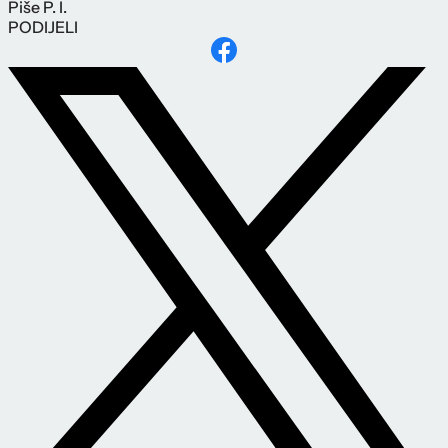
Piše
P. I.
PODIJELI