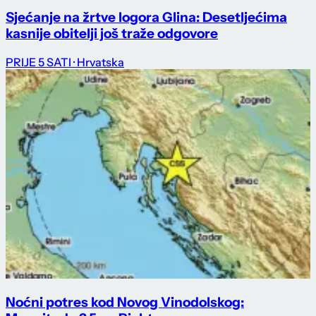
Sjećanje na žrtve logora Glina: Desetljećima
kasnije obitelji još traže odgovore
PRIJE 5 SATI
· Hrvatska
Noćni potres kod Novog Vinodolskog: