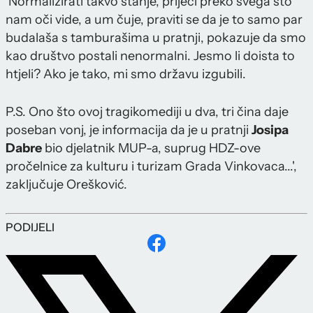
'Normalizirati takvo stanje, prijeći preko svega što
nam oči vide, a um čuje, praviti se da je to samo par
budalaša s tamburašima u pratnji, pokazuje da smo
kao društvo postali nenormalni. Jesmo li doista to
htjeli? Ako je tako, mi smo državu izgubili.
P.S. Ono što ovoj tragikomediji u dva, tri čina daje
poseban vonj, je informacija da je u pratnji
Josipa
Dabre
bio djelatnik MUP-a, suprug HDZ-ove
pročelnice za kulturu i turizam Grada Vinkovaca...',
zaključuje Orešković.
PODIJELI