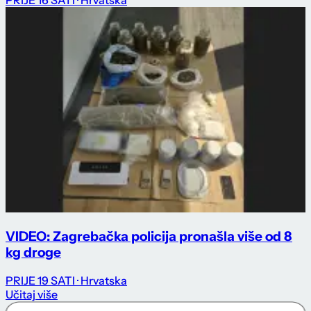
VIDEO: Zagrebačka policija pronašla više od 8
kg droge
PRIJE 19 SATI
· Hrvatska
Učitaj više