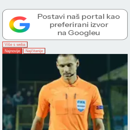
Više s weba
Najnovije
Najčitanije