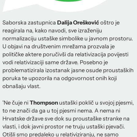
Saborska zastupnica
Dalija Orešković
oštro je
reagirala na, kako navodi, sve izraženiju
normalizaciju ustaške simbolike u javnom prostoru.
U objavi na društvenim mrežama prozvala je
političke aktere poručivši da relativizacija povijesti
vodi relativizaciji same države. Posebno je
problematizirala izostanak jasne osude proustaških
poruka te upozorila na odgovornost onih koji
obnašaju vlast.
'Ne čuje ni
Thompson
ustaški poklič u svojoj pjesmi,
to ne znači da ga u toj pjesmi nema. A nema ni
Hrvatske države sve dok su proustaške stranke na
vlasti, i dok javni prostor ne truju ustaški pjevači.
Otišli smo predaleko u relativiziranju, ne samo