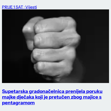
PRIJE 1 SAT
· Vijesti
Supetarska gradonačelnica prenijela poruku
majke dječaka koji je pretučen zbog majice s
pentagramom