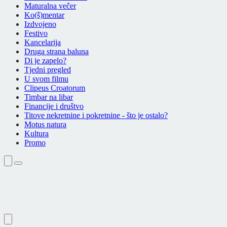
Maturalna večer
Ko(š)mentar
Izdvojeno
Festivo
Kancelarija
Druga strana baluna
Di je zapelo?
Tjedni pregled
U svom filmu
Clipeus Croatorum
Timbar na libar
Financije i društvo
Titove nekretnine i pokretnine - što je ostalo?
Motus natura
Kultura
Promo