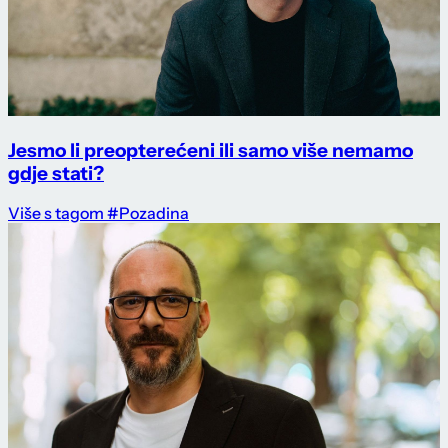
Jesmo li preopterećeni ili samo više nemamo
gdje stati?
Više s tagom #Pozadina