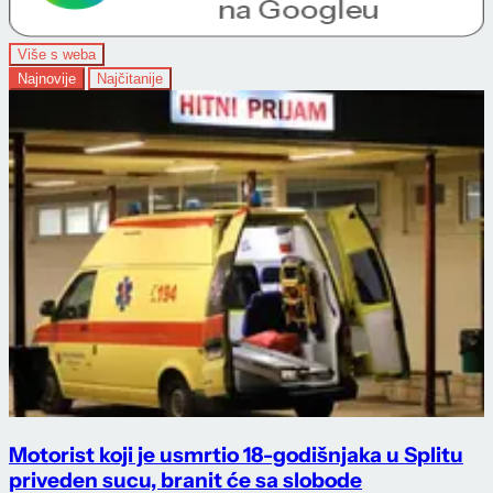
Više s weba
Najnovije
Najčitanije
Motorist koji je usmrtio 18-godišnjaka u Splitu
priveden sucu, branit će sa slobode