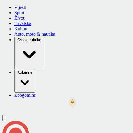
Vijesti
Sport
Život
Hrvatska
Kultura
Auto, moto & nautika
Ostale rubrike
Kolumne
Zbogom.hr