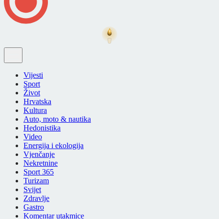
Vijesti
Sport
Život
Hrvatska
Kultura
Auto, moto & nautika
Hedonistika
Video
Energija i ekologija
Vjenčanje
Nekretnine
Sport 365
Turizam
Svijet
Zdravlje
Gastro
Komentar utakmice