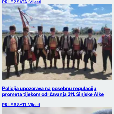
PRIJE 2 SATA
· Vijesti
Policija upozorava na posebnu regulaciju
prometa tijekom održavanja 311. Sinjske Alke
PRIJE 6 SATI
· Vijesti