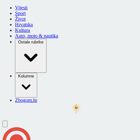
Vijesti
Sport
Život
Hrvatska
Kultura
Auto, moto & nautika
Ostale rubrike
Kolumne
Zbogom.hr