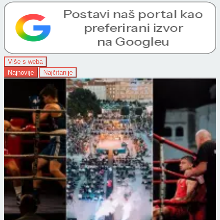
Više s weba
Najnovije
Najčitanije