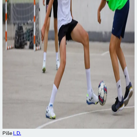
Piše
I. D.