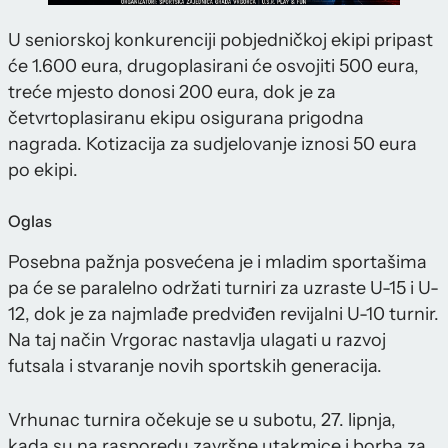
U seniorskoj konkurenciji pobjedničkoj ekipi pripast
će 1.600 eura, drugoplasirani će osvojiti 500 eura,
treće mjesto donosi 200 eura, dok je za
četvrtoplasiranu ekipu osigurana prigodna
nagrada. Kotizacija za sudjelovanje iznosi 50 eura
po ekipi.
Oglas
Posebna pažnja posvećena je i mladim sportašima
pa će se paralelno održati turniri za uzraste U-15 i U-
12, dok je za najmlađe predviđen revijalni U-10 turnir.
Na taj način Vrgorac nastavlja ulagati u razvoj
futsala i stvaranje novih sportskih generacija.
Vrhunac turnira očekuje se u subotu, 27. lipnja,
kada su na rasporedu završne utakmice i borba za