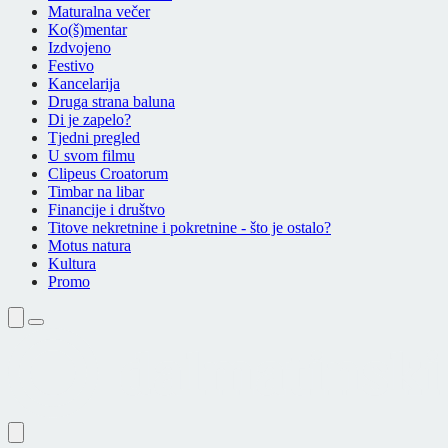
Maturalna večer
Ko(š)mentar
Izdvojeno
Festivo
Kancelarija
Druga strana baluna
Di je zapelo?
Tjedni pregled
U svom filmu
Clipeus Croatorum
Timbar na libar
Financije i društvo
Titove nekretnine i pokretnine - što je ostalo?
Motus natura
Kultura
Promo