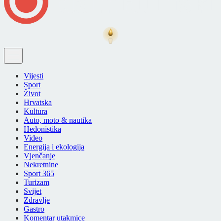
Vijesti
Sport
Život
Hrvatska
Kultura
Auto, moto & nautika
Hedonistika
Video
Energija i ekologija
Vjenčanje
Nekretnine
Sport 365
Turizam
Svijet
Zdravlje
Gastro
Komentar utakmice