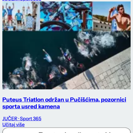
Puteus Triatlon održan u Pučišćima, pozornici
sporta usred kamena
JUČER
· Sport 365
Učitaj više