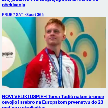
očekivanja
PRIJE 7 SATI
· Sport 365
NOVI VELIKI USPJEH Toma Tadić nakon bronce
osvojio i srebro na Europskom prvenstvu do 23
godine u streljaštvu