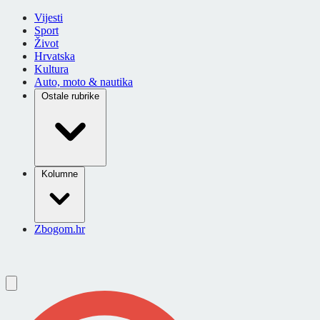
Vijesti
Sport
Život
Hrvatska
Kultura
Auto, moto & nautika
Ostale rubrike
Kolumne
Zbogom.hr