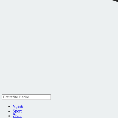
Vijesti
Sport
Život