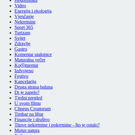
Hedonistika
Video
Energija i ekologija
Vjenčanje
Nekretnine
Sport 365
Turizam
Svijet
Zdravlje
Gastro
Komentar utakmice
Maturalna večer
Ko(š)mentar
Izdvojeno
Festivo
Kancelarija
Druga strana baluna
Di je zapelo?
Tjedni pregled
U svom filmu
Clipeus Croatorum
Timbar na libar
Financije i društvo
Titove nekretnine i pokretnine - što je ostalo?
Motus natura