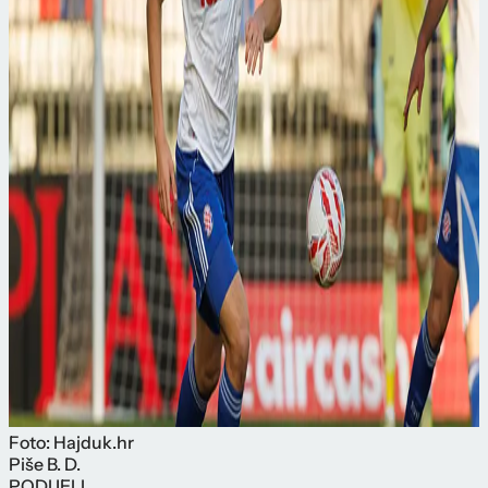
Foto: Hajduk.hr
Piše
B. D.
PODIJELI