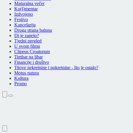
Maturalna večer
Ko(š)mentar
Izdvojeno
Festivo
Kancelarija
Druga strana baluna
Di je zapelo?
Tjedni pregled
U svom filmu
Clipeus Croatorum
Timbar na libar
Financije i društvo
Titove nekretnine i pokretnine - što je ostalo?
Motus natura
Kultura
Promo