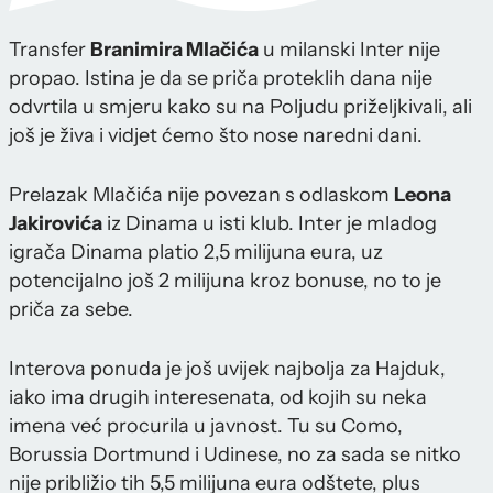
Transfer
Branimira Mlačića
u milanski Inter nije
propao. Istina je da se priča proteklih dana nije
odvrtila u smjeru kako su na Poljudu priželjkivali, ali
još je živa i vidjet ćemo što nose naredni dani.
Prelazak Mlačića nije povezan s odlaskom
Leona
Jakirovića
iz Dinama u isti klub. Inter je mladog
igrača Dinama platio 2,5 milijuna eura, uz
potencijalno još 2 milijuna kroz bonuse, no to je
priča za sebe.
Interova ponuda je još uvijek najbolja za Hajduk,
iako ima drugih interesenata, od kojih su neka
imena već procurila u javnost. Tu su Como,
Borussia Dortmund i Udinese, no za sada se nitko
nije približio tih 5,5 milijuna eura odštete, plus