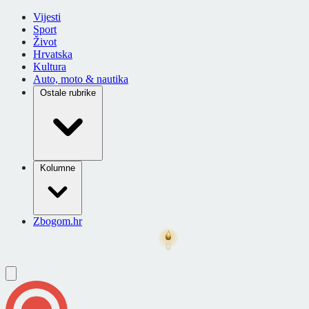
Vijesti
Sport
Život
Hrvatska
Kultura
Auto, moto & nautika
Ostale rubrike
Kolumne
Zbogom.hr