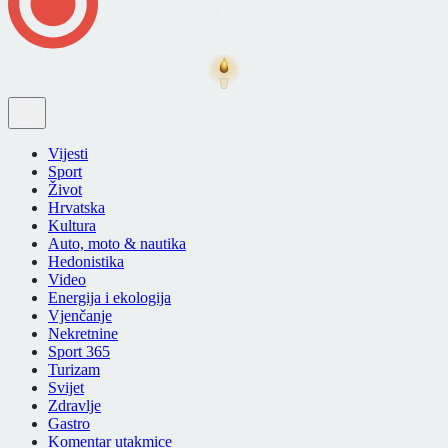
Vijesti
Sport
Život
Hrvatska
Kultura
Auto, moto & nautika
Hedonistika
Video
Energija i ekologija
Vjenčanje
Nekretnine
Sport 365
Turizam
Svijet
Zdravlje
Gastro
Komentar utakmice