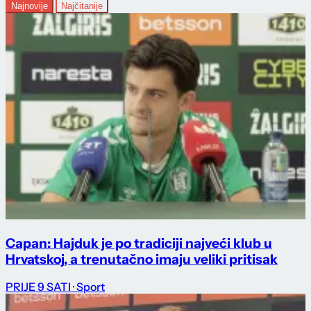
Najnovije
Najčitanije
Capan: Hajduk je po tradiciji najveći klub u
Hrvatskoj, a trenutačno imaju veliki pritisak
PRIJE 9 SATI
· Sport