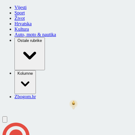
Vijesti
Sport
Život
Hrvatska
Kultura
Auto, moto & nautika
Ostale rubrike
Kolumne
Zbogom.hr