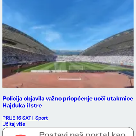
Policija objavila važno priopćenje uoči utakmice
Hajduka i Istre
PRIJE 16 SATI
· Sport
Učitaj više