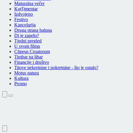
Maturalna večer
Ko(š)mentar
Izdvojeno
Festivo
Kancelarija
Druga strana baluna
Di je zapelo?
Tjedni pregled
U svom filmu
Clipeus Croatorum
Timbar na libar
Financije i društvo
Titove nekretnine i pokretnine - što je ostalo?
Motus natura
Kultura
Promo