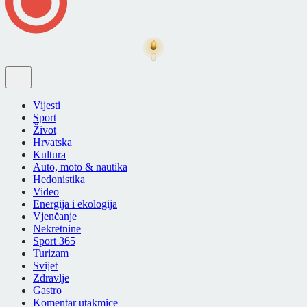
Vijesti
Sport
Život
Hrvatska
Kultura
Auto, moto & nautika
Hedonistika
Video
Energija i ekologija
Vjenčanje
Nekretnine
Sport 365
Turizam
Svijet
Zdravlje
Gastro
Komentar utakmice