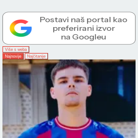
Više s weba
Najnovije
Najčitanije