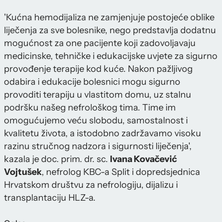
'Kućna hemodijaliza ne zamjenjuje postojeće oblike
liječenja za sve bolesnike, nego predstavlja dodatnu
mogućnost za one pacijente koji zadovoljavaju
medicinske, tehničke i edukacijske uvjete za sigurno
provođenje terapije kod kuće. Nakon pažljivog
odabira i edukacije bolesnici mogu sigurno
provoditi terapiju u vlastitom domu, uz stalnu
podršku našeg nefrološkog tima. Time im
omogućujemo veću slobodu, samostalnost i
kvalitetu života, a istodobno zadržavamo visoku
razinu stručnog nadzora i sigurnosti liječenja',
kazala je doc. prim. dr. sc.
Ivana Kovačević
Vojtušek
, nefrolog KBC-a Split i dopredsjednica
Hrvatskom društvu za nefrologiju, dijalizu i
transplantaciju HLZ-a.