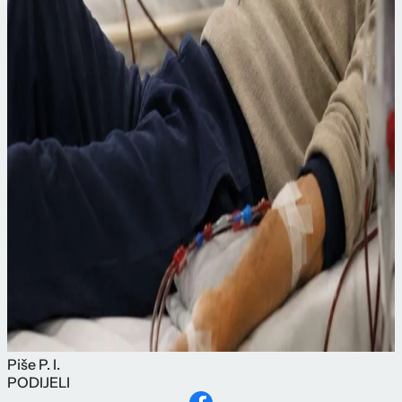
Piše
P. I.
PODIJELI