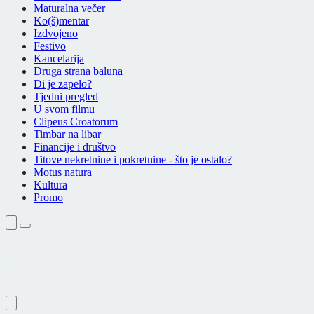
Maturalna večer
Ko(š)mentar
Izdvojeno
Festivo
Kancelarija
Druga strana baluna
Di je zapelo?
Tjedni pregled
U svom filmu
Clipeus Croatorum
Timbar na libar
Financije i društvo
Titove nekretnine i pokretnine - što je ostalo?
Motus natura
Kultura
Promo