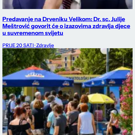
Predavanje na Drveniku Velikom: Dr. sc. Julije
Meštrović govorit će o izazovima zdravlja djece
u suvremenom svijetu
PRIJE 20 SATI
· Zdravlje