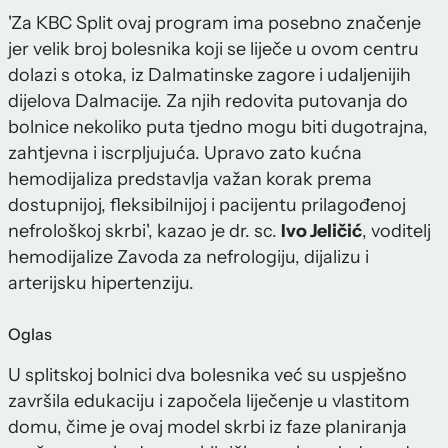
'Za KBC Split ovaj program ima posebno značenje
jer velik broj bolesnika koji se liječe u ovom centru
dolazi s otoka, iz Dalmatinske zagore i udaljenijih
dijelova Dalmacije. Za njih redovita putovanja do
bolnice nekoliko puta tjedno mogu biti dugotrajna,
zahtjevna i iscrpljujuća. Upravo zato kućna
hemodijaliza predstavlja važan korak prema
dostupnijoj, fleksibilnijoj i pacijentu prilagođenoj
nefrološkoj skrbi', kazao je dr. sc.
Ivo Jeličić
, voditelj
hemodijalize Zavoda za nefrologiju, dijalizu i
arterijsku hipertenziju.
Oglas
U splitskoj bolnici dva bolesnika već su uspješno
završila edukaciju i započela liječenje u vlastitom
domu, čime je ovaj model skrbi iz faze planiranja