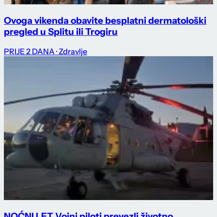
Ovoga vikenda obavite besplatni dermatološki
pregled u Splitu ili Trogiru
PRIJE 2 DANA
· Zdravlje
NOĆNI LET Vojni piloti prevezli životno