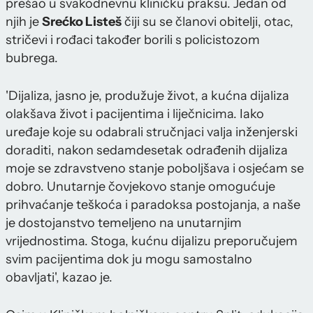
prešao u svakodnevnu kliničku praksu. Jedan od
njih je
Srećko Listeš
čiji su se članovi obitelji, otac,
stričevi i rođaci također borili s policistozom
bubrega.
'Dijaliza, jasno je, produžuje život, a kućna dijaliza
olakšava život i pacijentima i liječnicima. Iako
uređaje koje su odabrali stručnjaci valja inženjerski
doraditi, nakon sedamdesetak odrađenih dijaliza
moje se zdravstveno stanje poboljšava i osjećam se
dobro. Unutarnje čovjekovo stanje omogućuje
prihvaćanje teškoća i paradoksa postojanja, a naše
je dostojanstvo temeljeno na unutarnjim
vrijednostima. Stoga, kućnu dijalizu preporučujem
svim pacijentima dok ju mogu samostalno
obavljati', kazao je.