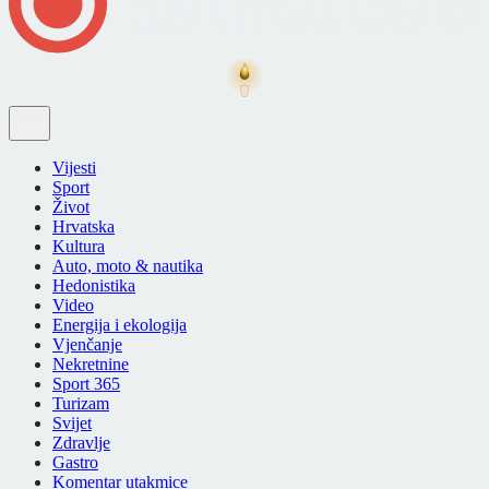
Vijesti
Sport
Život
Hrvatska
Kultura
Auto, moto & nautika
Hedonistika
Video
Energija i ekologija
Vjenčanje
Nekretnine
Sport 365
Turizam
Svijet
Zdravlje
Gastro
Komentar utakmice