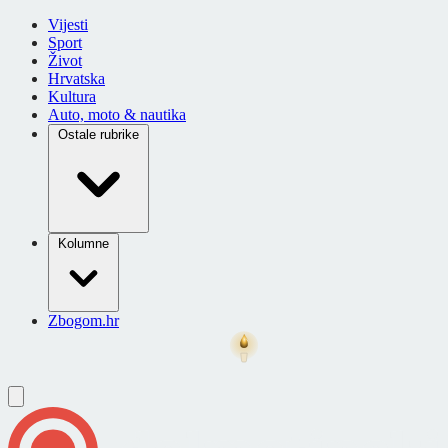
Vijesti
Sport
Život
Hrvatska
Kultura
Auto, moto & nautika
Ostale rubrike
Kolumne
Zbogom.hr