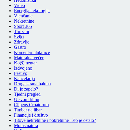
Hedonistika
Video
Energija i ekologija
Vjenčanje
Nekretnine
Sport 365
Turizam
Svijet
Zdravlje
Gastro
Komentar utakmice
Maturalna večer
Ko(š)mentar
Izdvojeno
Festivo
Kancelarija
Druga strana baluna
Di je zapelo?
Tjedni pregled
U svom filmu
Clipeus Croatorum
Timbar na libar
Financije i društvo
Titove nekretnine i pokretnine - što je ostalo?
Motus natura