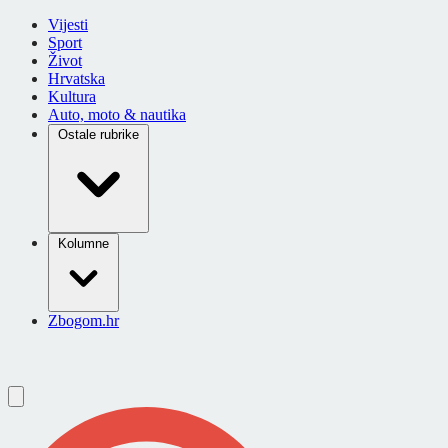
Vijesti
Sport
Život
Hrvatska
Kultura
Auto, moto & nautika
Ostale rubrike
Kolumne
Zbogom.hr