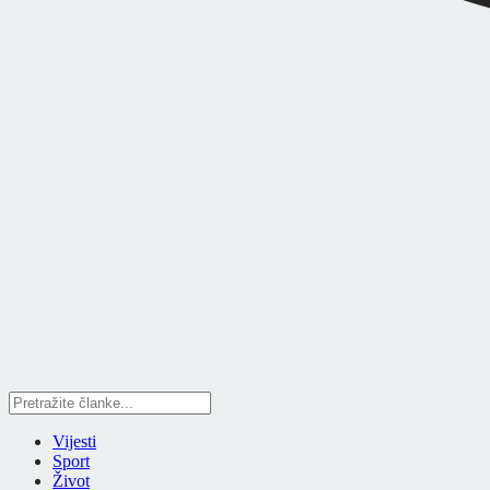
Vijesti
Sport
Život