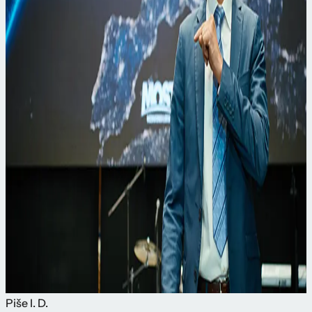
Piše
I. D.