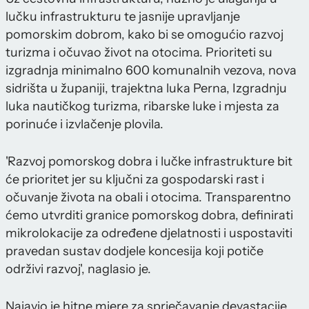
lučku infrastrukturu te jasnije upravljanje
pomorskim dobrom, kako bi se omogućio razvoj
turizma i očuvao život na otocima. Prioriteti su
izgradnja minimalno 600 komunalnih vezova, nova
sidrišta u županiji, trajektna luka Perna, Izgradnju
luka nautičkog turizma, ribarske luke i mjesta za
porinuće i izvlačenje plovila.
'Razvoj pomorskog dobra i lučke infrastrukture bit
će prioritet jer su ključni za gospodarski rast i
očuvanje života na obali i otocima. Transparentno
ćemo utvrditi granice pomorskog dobra, definirati
mikrolokacije za određene djelatnosti i uspostaviti
pravedan sustav dodjele koncesija koji potiče
održivi razvoj', naglasio je.
Najavio je hitne mjere za sprječavanje devastacije