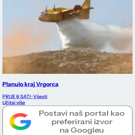
Planulo kraj Vrgorca
PRIJE 6 SATI
· Vijesti
Učitaj više