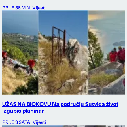
PRIJE 56 MIN
· Vijesti
UŽAS NA BIOKOVU Na području Sutvida život
izgubio planinar
PRIJE 3 SATA
· Vijesti