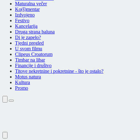
Maturalna večer
Ko(š)mentar
Izdvojeno
Festivo
Kancelarija
Druga strana baluna
Di je zapelo?
Tjedni pregled
U svom filmu
Clipeus Croatorum
Timbar na libar
Financije i društvo
Titove nekretnine i pokretnine - što je ostalo?
Motus natura
Kultura
Promo