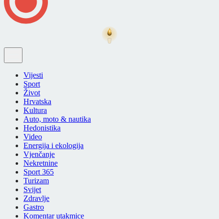
Vijesti
Sport
Život
Hrvatska
Kultura
Auto, moto & nautika
Hedonistika
Video
Energija i ekologija
Vjenčanje
Nekretnine
Sport 365
Turizam
Svijet
Zdravlje
Gastro
Komentar utakmice