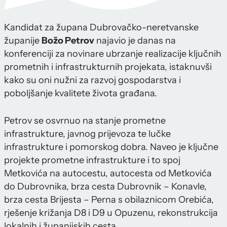
Kandidat za župana Dubrovačko-neretvanske
županije
Božo Petrov
najavio je danas na
konferenciji za novinare ubrzanje realizacije ključnih
prometnih i infrastrukturnih projekata, istaknuvši
kako su oni nužni za razvoj gospodarstva i
poboljšanje kvalitete života građana.
Petrov se osvrnuo na stanje prometne
infrastrukture, javnog prijevoza te lučke
infrastrukture i pomorskog dobra. Naveo je ključne
projekte prometne infrastrukture i to spoj
Metkovića na autocestu, autocesta od Metkovića
do Dubrovnika, brza cesta Dubrovnik – Konavle,
brza cesta Brijesta – Perna s obilaznicom Orebića,
rješenje križanja D8 i D9 u Opuzenu, rekonstrukcija
lokalnih i županijskih cesta.