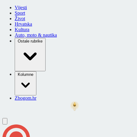
Vijesti
Sport
Život
Hrvatska
Kultura
Auto, moto & nautika
Ostale rubrike
Kolumne
Zbogom.hr