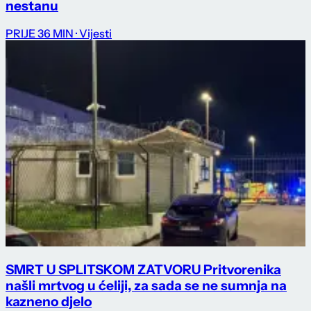
nestanu
PRIJE 36 MIN
· Vijesti
SMRT U SPLITSKOM ZATVORU Pritvorenika
našli mrtvog u ćeliji, za sada se ne sumnja na
kazneno djelo