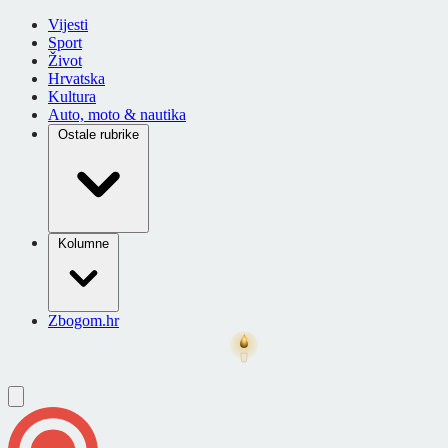
Vijesti
Sport
Život
Hrvatska
Kultura
Auto, moto & nautika
Ostale rubrike
Kolumne
Zbogom.hr