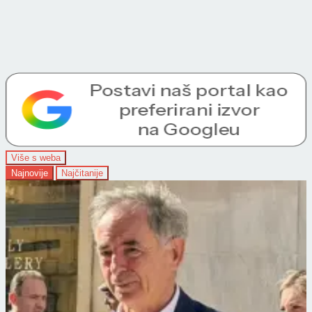
Više s weba
Najnovije
Najčitanije