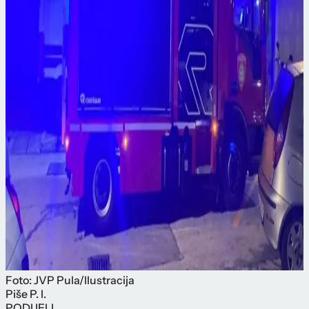
Foto: JVP Pula/Ilustracija
Piše
P. I.
PODIJELI