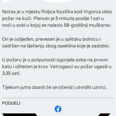
Noćas je u mjestu Poljica Kozička kod Vrgorca izbio
požar na kući. Planulo je 5 minuta poslije 1 sat u
noći u sobi u kojoj se nalazio 58-godišnji muškarac.
On je ozlijeđen, prevezen je u splitsku bolnicu i
zadržan na liječenju zbog opeklina koje je zadobio.
U požaru je u potpunosti izgorjela soba na prvom
katu i oštećen je krov. Vatrogasci su požar ugasili u
3.35 sati.
Tijekom jutra obavit će se očevid i utvrditi uzroci.
PODIJELI