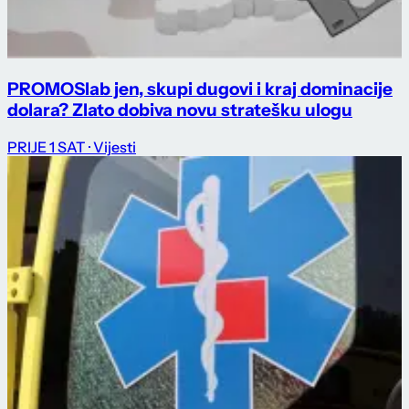
PROMO
Slab jen, skupi dugovi i kraj dominacije
dolara? Zlato dobiva novu stratešku ulogu
PRIJE 1 SAT
· Vijesti