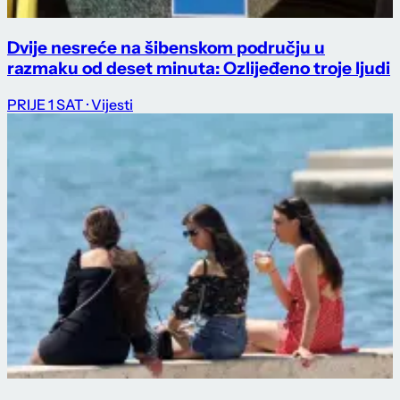
Dvije nesreće na šibenskom području u
razmaku od deset minuta: Ozlijeđeno troje ljudi
PRIJE 1 SAT
· Vijesti