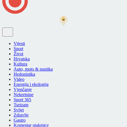
Vijesti
Sport
Život
Hrvatska
Kultura
Auto, moto & nautika
Hedonistika
Video
Energija i ekologija
Vjenčanje
Nekretnine
Sport 365
Turizam
Svijet
Zdravlje
Gastro
Komentar utakmice