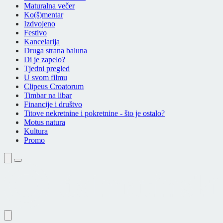
Maturalna večer
Ko(š)mentar
Izdvojeno
Festivo
Kancelarija
Druga strana baluna
Di je zapelo?
Tjedni pregled
U svom filmu
Clipeus Croatorum
Timbar na libar
Financije i društvo
Titove nekretnine i pokretnine - što je ostalo?
Motus natura
Kultura
Promo