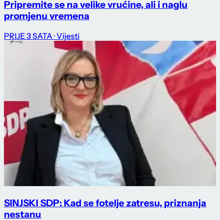
Pripremite se na velike vrućine, ali i naglu
promjenu vremena
PRIJE 3 SATA
· Vijesti
SINJSKI SDP: Kad se fotelje zatresu, priznanja
nestanu