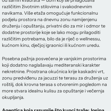
od samih kvadrata — dom koji se prilagođava
različitim životnim stilovima i svakodnevnim
navikama. Više etaža omogućuje funkcionalnu
podjelu prostora na dnevnu zonu namijenjenu
druženju i opuštanju, privatni dio za mir i odmor te
dodatne prostorije koje se lako mogu prilagoditi
različitim potrebama, bilo da je riječ o wellnessu,
kućnom kinu, dječjoj igraonici ili kućnom uredu.
Posebna pažnja posvećena je vanjskim prostorima
koji dodatno naglašavaju mediteranski karakter
nekretnine. Prostrana okućnica krije kaskadni vrt,
zonu predviđenu za jacuzzi te terasu za druženja uz
roštilj, dok krovna terasa s otvorenim pogledom na
more stvara idealnu kulisu za opuštanje i večernja
okupljanja.
Agentica koja razumije što kupci traže: Josipa