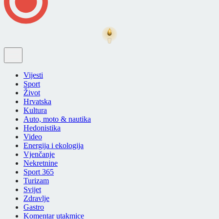
Vijesti
Sport
Život
Hrvatska
Kultura
Auto, moto & nautika
Hedonistika
Video
Energija i ekologija
Vjenčanje
Nekretnine
Sport 365
Turizam
Svijet
Zdravlje
Gastro
Komentar utakmice