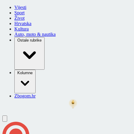
Vijesti
Sport
Život
Hrvatska
Kultura
Auto, moto & nautika
Ostale rubrike
Kolumne
Zbogom.hr