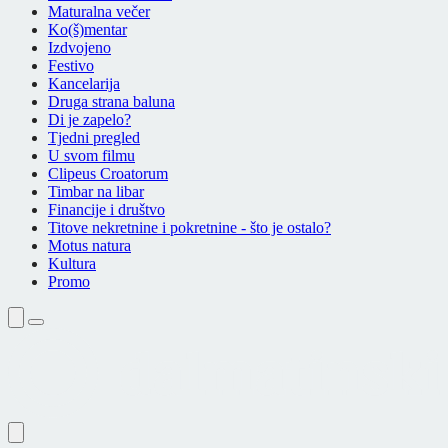
Maturalna večer
Ko(š)mentar
Izdvojeno
Festivo
Kancelarija
Druga strana baluna
Di je zapelo?
Tjedni pregled
U svom filmu
Clipeus Croatorum
Timbar na libar
Financije i društvo
Titove nekretnine i pokretnine - što je ostalo?
Motus natura
Kultura
Promo