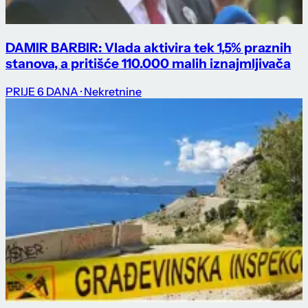
DAMIR BARBIR: Vlada aktivira tek 1,5% praznih
stanova, a pritišće 110.000 malih iznajmljivača
PRIJE 6 DANA
· Nekretnine