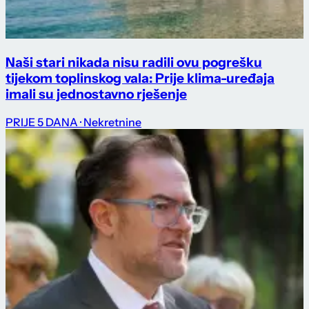
Naši stari nikada nisu radili ovu pogrešku
tijekom toplinskog vala: Prije klima-uređaja
imali su jednostavno rješenje
PRIJE 5 DANA
· Nekretnine