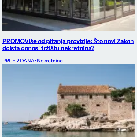
PROMO
Više od pitanja provizije: Što novi Zakon
doista donosi tržištu nekretnina?
PRIJE 2 DANA
· Nekretnine