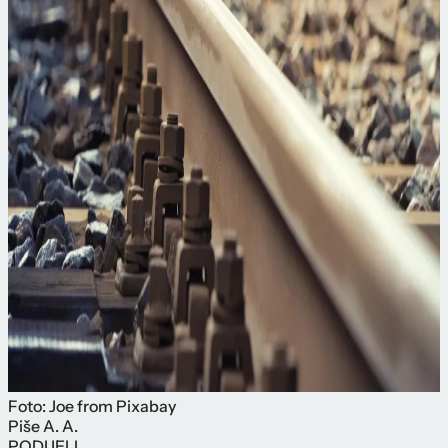
Foto: Joe from Pixabay
Piše
A. A.
PODIJELI