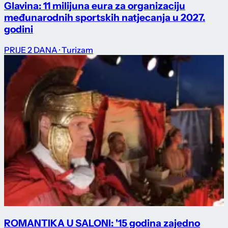
Glavina: 11 milijuna eura za organizaciju
međunarodnih sportskih natjecanja u 2027.
godini
PRIJE 2 DANA
· Turizam
ROMANTIKA U SALONI: '15 godina zajedno