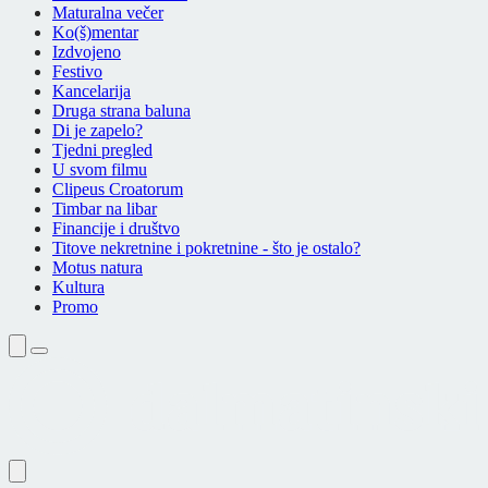
Maturalna večer
Ko(š)mentar
Izdvojeno
Festivo
Kancelarija
Druga strana baluna
Di je zapelo?
Tjedni pregled
U svom filmu
Clipeus Croatorum
Timbar na libar
Financije i društvo
Titove nekretnine i pokretnine - što je ostalo?
Motus natura
Kultura
Promo