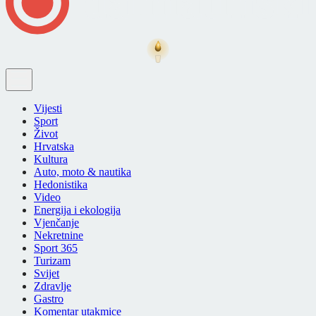
Vijesti
Sport
Život
Hrvatska
Kultura
Auto, moto & nautika
Hedonistika
Video
Energija i ekologija
Vjenčanje
Nekretnine
Sport 365
Turizam
Svijet
Zdravlje
Gastro
Komentar utakmice