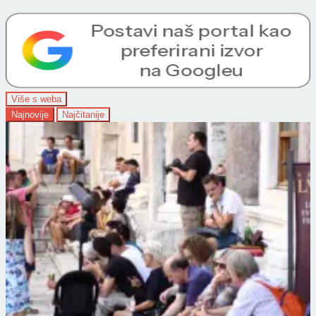
Više s weba
Najnovije
Najčitanije