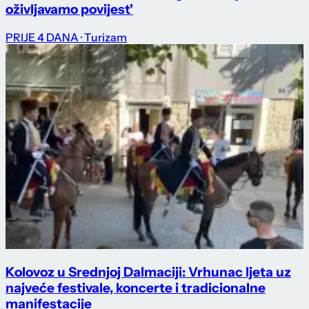
oživljavamo povijest'
PRIJE 4 DANA
· Turizam
Kolovoz u Srednjoj Dalmaciji: Vrhunac ljeta uz
najveće festivale, koncerte i tradicionalne
manifestacije