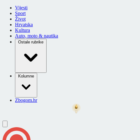
Vijesti
Sport
Život
Hrvatska
Kultura
Auto, moto & nautika
Ostale rubrike
Kolumne
Zbogom.hr