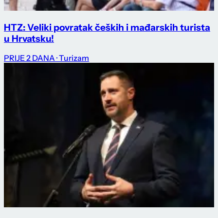
HTZ: Veliki povratak čeških i mađarskih turista
u Hrvatsku!
PRIJE 2 DANA
· Turizam