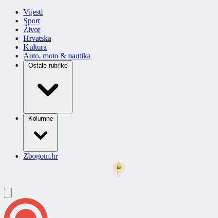
Vijesti
Sport
Život
Hrvatska
Kultura
Auto, moto & nautika
Ostale rubrike
Kolumne
Zbogom.hr