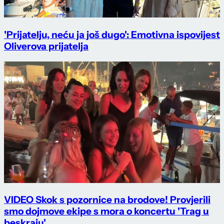
'Prijatelju, neću ja još dugo': Emotivna ispovijest
Oliverova prijatelja
VIDEO Skok s pozornice na brodove! Provjerili
smo dojmove ekipe s mora o koncertu 'Trag u
beskraju'