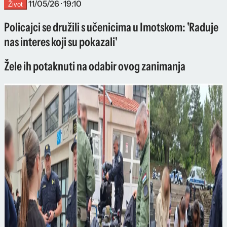
11/05/26 · 19:10
Život
Policajci se družili s učenicima u Imotskom: 'Raduje
nas interes koji su pokazali'
Žele ih potaknuti na odabir ovog zanimanja