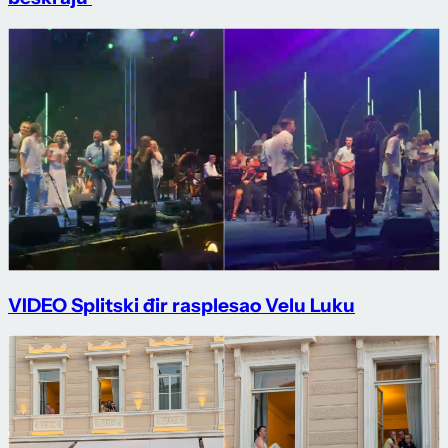
VIDEO Splitski đir rasplesao Velu Luku