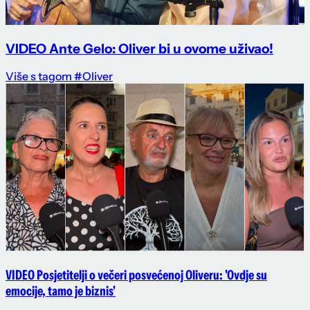
VIDEO Ante Gelo: Oliver bi u ovome uživao!
Više s tagom #Oliver
VIDEO Posjetitelji o večeri posvećenoj Oliveru: 'Ovdje su
emocije, tamo je biznis'