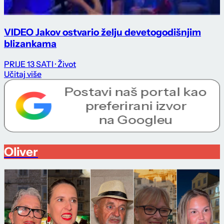
VIDEO Jakov ostvario želju devetogodišnjim
blizankama
PRIJE 13 SATI
· Život
Učitaj više
Oliver