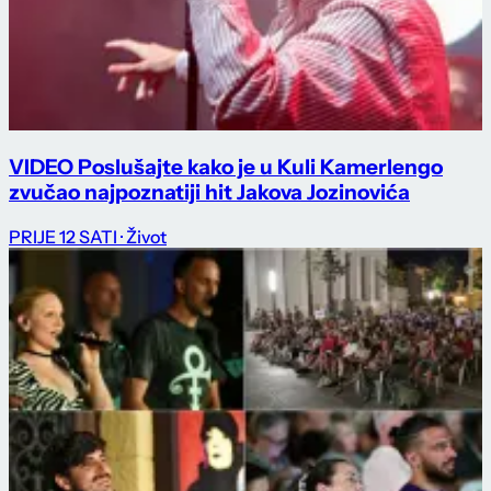
VIDEO Poslušajte kako je u Kuli Kamerlengo
zvučao najpoznatiji hit Jakova Jozinovića
PRIJE 12 SATI
· Život