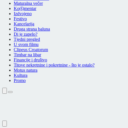
Maturalna večer
Ko(š)mentar
Izdvojeno
Festivo
Kancelarija
Druga strana baluna
Di je zapelo?
Tjedni pregled
U svom filmu
Clipeus Croatorum
Timbar na libar
Financije i društvo
Titove nekretnine i pokretnine - što je ostalo?
Motus natura
Kultura
Promo