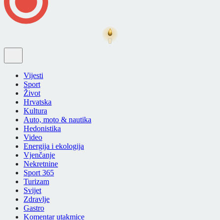
Vijesti
Sport
Život
Hrvatska
Kultura
Auto, moto & nautika
Hedonistika
Video
Energija i ekologija
Vjenčanje
Nekretnine
Sport 365
Turizam
Svijet
Zdravlje
Gastro
Komentar utakmice