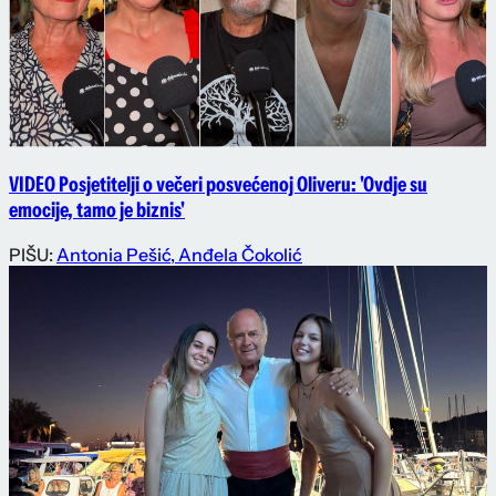
VIDEO Posjetitelji o večeri posvećenoj Oliveru: 'Ovdje su
emocije, tamo je biznis'
PIŠU:
Antonia Pešić
,
Anđela Čokolić