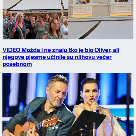
VIDEO Možda i ne znaju tko je bio Oliver, ali
njegove pjesme učinile su njihovu večer
posebnom