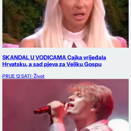
SKANDAL U VODICAMA Cajka vrijeđala
Hrvatsku, a sad pjeva za Veliku Gospu
PRIJE 12 SATI
· Život