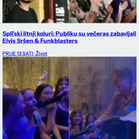
Spli'ski litnji koluri: Publiku su večeras zabavljali
Elvis Sršen & Funkblasters
PRIJE 13 SATI
· Život