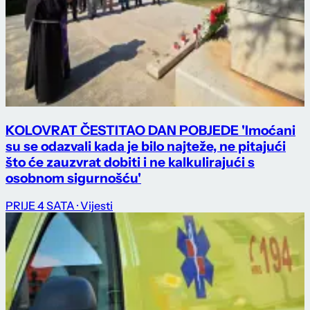
KOLOVRAT ČESTITAO DAN POBJEDE 'Imoćani
su se odazvali kada je bilo najteže, ne pitajući
što će zauzvrat dobiti i ne kalkulirajući s
osobnom sigurnošću'
PRIJE 4 SATA
· Vijesti