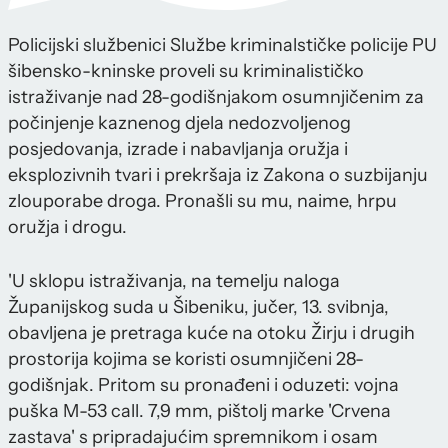
Policijski službenici Službe kriminalstičke policije PU
šibensko-kninske proveli su kriminalističko
istraživanje nad 28-godišnjakom osumnjičenim za
počinjenje kaznenog djela nedozvoljenog
posjedovanja, izrade i nabavljanja oružja i
eksplozivnih tvari i prekršaja iz Zakona o suzbijanju
zlouporabe droga. Pronašli su mu, naime, hrpu
oružja i drogu.
'U sklopu istraživanja, na temelju naloga
Županijskog suda u Šibeniku, jučer, 13. svibnja,
obavljena je pretraga kuće na otoku Žirju i drugih
prostorija kojima se koristi osumnjičeni 28-
godišnjak. Pritom su pronađeni i oduzeti: vojna
puška M-53 call. 7,9 mm, pištolj marke 'Crvena
zastava' s pripradajućim spremnikom i osam