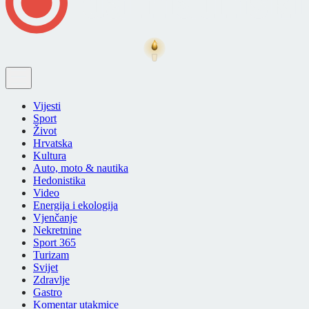
Vijesti
Sport
Život
Hrvatska
Kultura
Auto, moto & nautika
Hedonistika
Video
Energija i ekologija
Vjenčanje
Nekretnine
Sport 365
Turizam
Svijet
Zdravlje
Gastro
Komentar utakmice