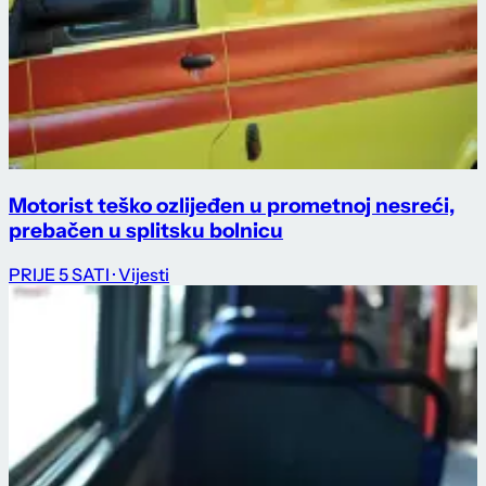
Motorist teško ozlijeđen u prometnoj nesreći,
prebačen u splitsku bolnicu
PRIJE 5 SATI
· Vijesti