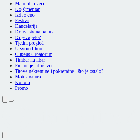
Maturalna večer
Ko(š)mentar
Izdvojeno
Festivo
Kancelarija
Druga strana baluna
Di je zapelo?
Tjedni pregled
U svom filmu
Clipeus Croatorum
Timbar na libar
Financije i društvo
Titove nekretnine i pokretnine - što je ostalo?
Motus natura
Kultura
Promo