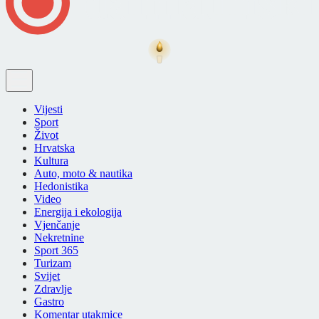
Vijesti
Sport
Život
Hrvatska
Kultura
Auto, moto & nautika
Hedonistika
Video
Energija i ekologija
Vjenčanje
Nekretnine
Sport 365
Turizam
Svijet
Zdravlje
Gastro
Komentar utakmice