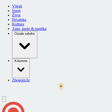
Vijesti
Sport
Život
Hrvatska
Kultura
Auto, moto & nautika
Ostale rubrike
Kolumne
Zbogom.hr