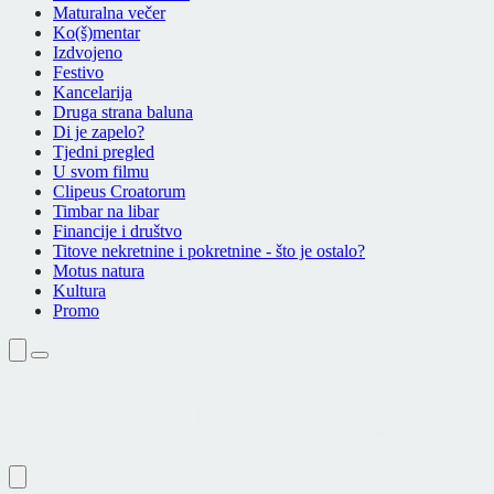
Maturalna večer
Ko(š)mentar
Izdvojeno
Festivo
Kancelarija
Druga strana baluna
Di je zapelo?
Tjedni pregled
U svom filmu
Clipeus Croatorum
Timbar na libar
Financije i društvo
Titove nekretnine i pokretnine - što je ostalo?
Motus natura
Kultura
Promo