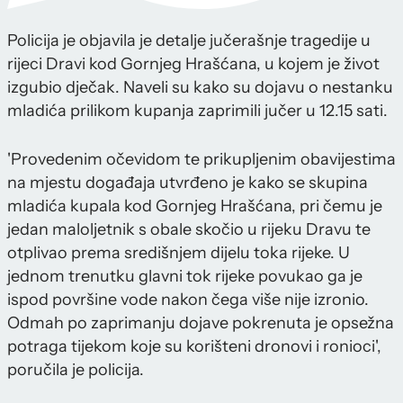
Policija je objavila je detalje jučerašnje tragedije u
rijeci Dravi kod Gornjeg Hrašćana, u kojem je život
izgubio dječak. Naveli su kako su dojavu o nestanku
mladića prilikom kupanja zaprimili jučer u 12.15 sati.
'Provedenim očevidom te prikupljenim obavijestima
na mjestu događaja utvrđeno je kako se skupina
mladića kupala kod Gornjeg Hrašćana, pri čemu je
jedan maloljetnik s obale skočio u rijeku Dravu te
otplivao prema središnjem dijelu toka rijeke. U
jednom trenutku glavni tok rijeke povukao ga je
ispod površine vode nakon čega više nije izronio.
Odmah po zaprimanju dojave pokrenuta je opsežna
potraga tijekom koje su korišteni dronovi i ronioci',
poručila je policija.