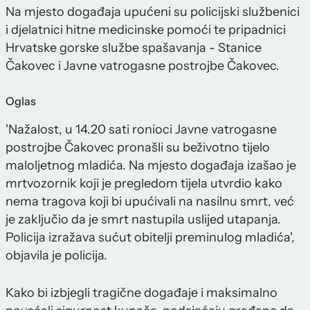
Na mjesto događaja upućeni su policijski službenici
i djelatnici hitne medicinske pomoći te pripadnici
Hrvatske gorske službe spašavanja - Stanice
Čakovec i Javne vatrogasne postrojbe Čakovec.
Oglas
'Nažalost, u 14.20 sati ronioci Javne vatrogasne
postrojbe Čakovec pronašli su beživotno tijelo
maloljetnog mladića. Na mjesto događaja izašao je
mrtvozornik koji je pregledom tijela utvrdio kako
nema tragova koji bi upućivali na nasilnu smrt, već
je zaključio da je smrt nastupila uslijed utapanja.
Policija izražava sućut obitelji preminulog mladića',
objavila je policija.
Kako bi izbjegli tragične događaje i maksimalno