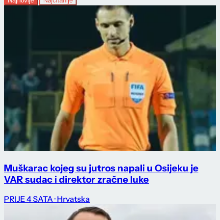
Najnovije
Najčitanije
Muškarac kojeg su jutros napali u Osijeku je
VAR sudac i direktor zračne luke
PRIJE 4 SATA
· Hrvatska