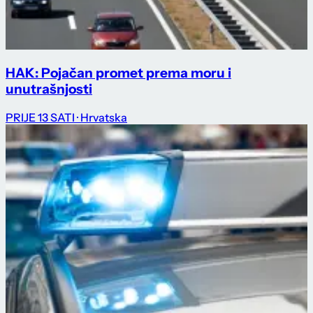
HAK: Pojačan promet prema moru i
unutrašnjosti
PRIJE 13 SATI
· Hrvatska