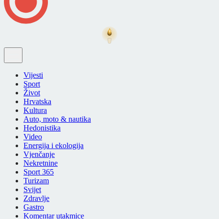
Vijesti
Sport
Život
Hrvatska
Kultura
Auto, moto & nautika
Hedonistika
Video
Energija i ekologija
Vjenčanje
Nekretnine
Sport 365
Turizam
Svijet
Zdravlje
Gastro
Komentar utakmice