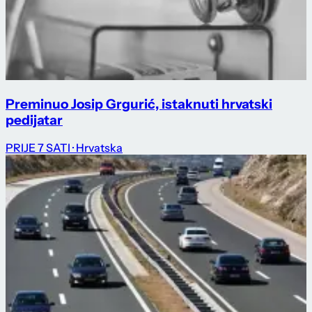
Preminuo Josip Grgurić, istaknuti hrvatski
pedijatar
PRIJE 7 SATI
· Hrvatska