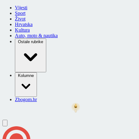
Vijesti
Sport
Život
Hrvatska
Kultura
Auto, moto & nautika
Ostale rubrike
Kolumne
Zbogom.hr