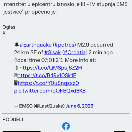
Intenzitet u epicentru iznosio je III - IV stupnja EMS
ljestvice', priopćeno je.
Oglas
X
🔔
#Earthquake
(
#potres
) M2.9 occurred
24 km SE of
#Sisak
(
#Croatia
) 2 min ago
(local time 07:01:21). More info at:
📱
https://t.co/QMSpuj6Z2H
🌐
https://t.co/B49v10Sk1F
🖥
https://t.co/Y0uSnqsxz0
pic.twitter.com/oOFBQxd8K8
— EMSC (@LastQuake)
June 6, 2026
PODIJELI