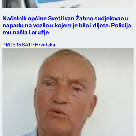
Načelnik općine Sveti Ivan Žabno sudjelovao u
napadu na vozilo u kojem je bilo i dijete. Policija
mu našla i oružje
PRIJE 15 SATI
· Hrvatska