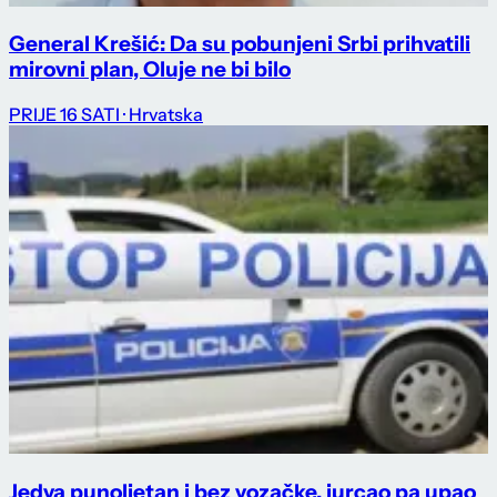
General Krešić: Da su pobunjeni Srbi prihvatili
mirovni plan, Oluje ne bi bilo
PRIJE 16 SATI
· Hrvatska
Jedva punoljetan i bez vozačke, jurcao pa upao