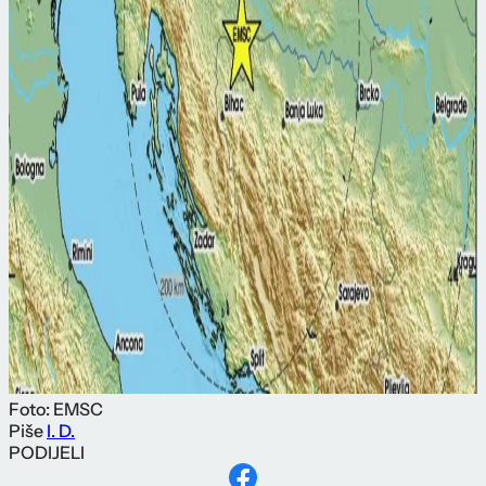
Foto: EMSC
Piše
I. D.
PODIJELI