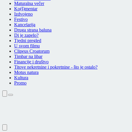
Maturalna večer
Ko(š)mentar
Izdvojeno
Festivo
Kancelarija
Druga strana baluna
Di je zapelo?
Tjedni pregled
U svom filmu
Clipeus Croatorum
Timbar na libar
Financije i društvo
Titove nekretnine i pokretnine - što je ostalo?
Motus natura
Kultura
Promo