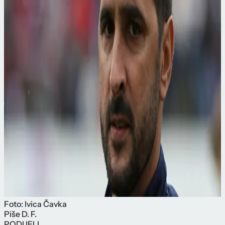
Foto: Ivica Čavka
Piše
D. F.
PODIJELI