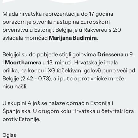
Mlada hrvatska reprezentacija do 17 godina
porazom je otvorila nastup na Europskom
prvenstvu u Estoniji. Belgija je u Rakvereu s 2:0
svladala momčad
Marijana Budimira
.
Belgijci su do pobjede stigli golovima
Driessena
u 9.
i
Moorthamera
u 13. minuti. Hrvatska je imala
prilika, na koncu i XG (očekivani golovi) puno veći od
Belgije (2.42 - 0.73), ali put do protivničke mreže
nisu našli.
U skupini A još se nalaze domaćin Estonija i
Španjolska. U drugom kolu Hrvatska u četvrtak igra
protiv Estonije.
Oglas