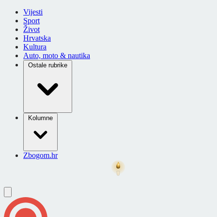
Vijesti
Sport
Život
Hrvatska
Kultura
Auto, moto & nautika
Ostale rubrike
Kolumne
Zbogom.hr