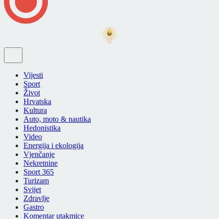
Vijesti
Sport
Život
Hrvatska
Kultura
Auto, moto & nautika
Hedonistika
Video
Energija i ekologija
Vjenčanje
Nekretnine
Sport 365
Turizam
Svijet
Zdravlje
Gastro
Komentar utakmice