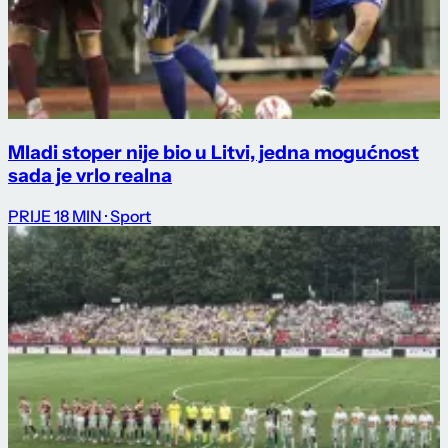
Mladi stoper nije bio u Litvi, jedna mogućnost
sada je vrlo realna
PRIJE 18 MIN
· Sport