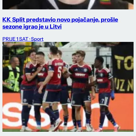
KK Split predstavio novo pojačanje, prošle
sezone igrao je u Litvi
PRIJE 1 SAT
· Sport