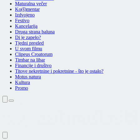
Maturalna večer
Ko(š)mentar
Izdvojeno
Festivo
Kancelarija
Druga strana baluna
Di je zapelo?
Tjedni pregled
U svom filmu
Clipeus Croatorum
Timbar na libar
Financije i društvo
Titove nekretnine i pokretnine - što je ostalo?
Motus natura
Kultura
Promo