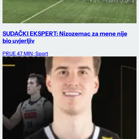
SUDAČKI EKSPERT: Nizozemac za mene nije
bio uvjerljiv
PRIJE 47 MIN
· Sport