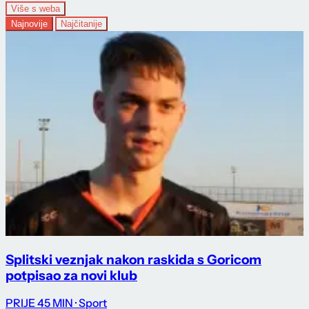
Više s weba
Najnovije
Najčitanije
Splitski veznjak nakon raskida s Goricom
potpisao za novi klub
PRIJE 45 MIN
· Sport