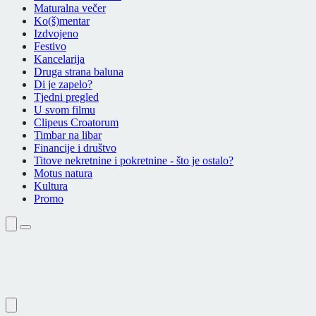
Maturalna večer
Ko(š)mentar
Izdvojeno
Festivo
Kancelarija
Druga strana baluna
Di je zapelo?
Tjedni pregled
U svom filmu
Clipeus Croatorum
Timbar na libar
Financije i društvo
Titove nekretnine i pokretnine - što je ostalo?
Motus natura
Kultura
Promo