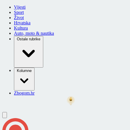
Vijesti
Sport
Život
Hrvatska
Kultura
Auto, moto & nautika
Ostale rubrike
Kolumne
Zbogom.hr