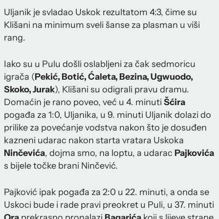
Uljanik je svladao Uskok rezultatom 4:3, čime su
Klišani na minimum sveli šanse za plasman u viši
rang.
Iako su u Pulu došli oslabljeni za čak sedmoricu
igrača (
Pekić, Botić, Ćaleta, Bezina, Ugwuodo,
Skoko, Jurak
), Klišani su odigrali pravu dramu.
Domaćin je rano poveo, već u 4. minuti
Šćira
pogađa za 1:0, Uljanika, u 9. minuti Uljanik dolazi do
prilike za povećanje vodstva nakon što je dosuđen
kazneni udarac nakon starta vratara Uskoka
Ninčevića
, dojma smo, na loptu, a udarac
Pajkovića
s bijele točke brani Ninčević.
Pajković ipak pogađa za 2:0 u 22. minuti, a onda se
Uskoci bude i rade pravi preokret u Puli, u 37. minuti
Ora
prekrasno pronalazi
Bagarića
koji s lijeve strane