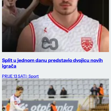
Split u jednom danu predstavio dvojicu novih
igrača
PRIJE 13 SATI
· Sport