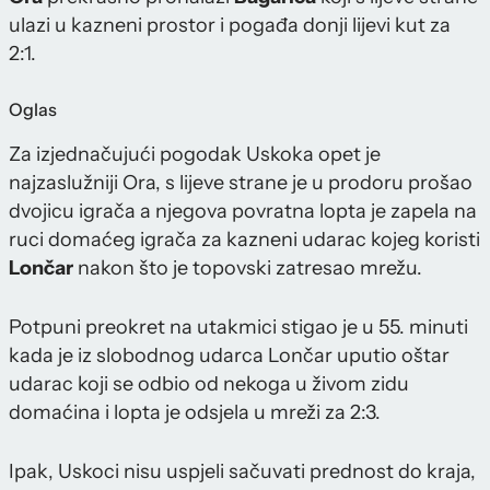
ulazi u kazneni prostor i pogađa donji lijevi kut za
2:1.
Oglas
Za izjednačujući pogodak Uskoka opet je
najzaslužniji Ora, s lijeve strane je u prodoru prošao
dvojicu igrača a njegova povratna lopta je zapela na
ruci domaćeg igrača za kazneni udarac kojeg koristi
Lončar
nakon što je topovski zatresao mrežu.
Potpuni preokret na utakmici stigao je u 55. minuti
kada je iz slobodnog udarca Lončar uputio oštar
udarac koji se odbio od nekoga u živom zidu
domaćina i lopta je odsjela u mreži za 2:3.
Ipak, Uskoci nisu uspjeli sačuvati prednost do kraja,