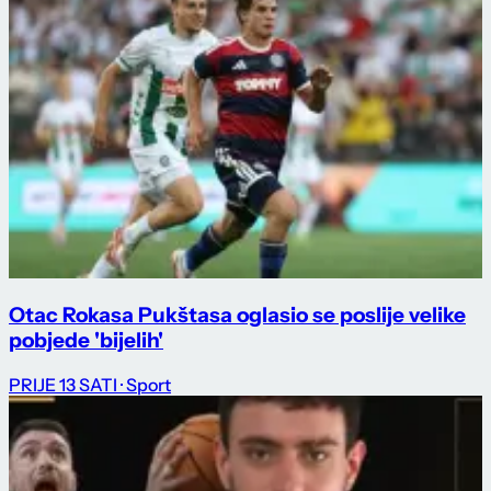
Otac Rokasa Pukštasa oglasio se poslije velike
pobjede 'bijelih'
PRIJE 13 SATI
· Sport