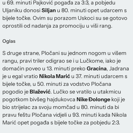
u 69. minuti Pajković pogađa za 3:3, a pobjedu
Uljaniku donosi
Siljan
u 80. minuti opet udarcem s
bijele točke. Ovim su porazom Uskoci su se gotovo
oprostili od nadanja za promociju u viši rang.
Oglas
S druge strane, Pločani su jednom nogom u višem
rangu, pravi triler odigrao se i u Lučkome, iako je
domaćin poveo u 13. minuti preko
Gracina
, Jadrana
je u egal vratio
Nikola Marić
u 37. minuti udarcem s
bijele točke, u 50. minuti za vodstvo Pločana
pogodio je
Blažević
. Lučko se vratilo u utakmicu
pogotkom bivšeg hajdukovca
Nike Đolonge
koji je
bio strijelac za svoju momčad u 80. minuti da bi
pravu feštu Pločana vidjeli u 93. minuti kada Nikola
Marić opet pogađa s bijele točke za pobjedu 2:3.