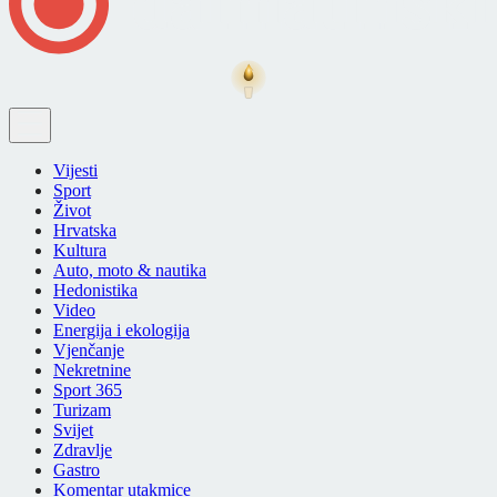
Vijesti
Sport
Život
Hrvatska
Kultura
Auto, moto & nautika
Hedonistika
Video
Energija i ekologija
Vjenčanje
Nekretnine
Sport 365
Turizam
Svijet
Zdravlje
Gastro
Komentar utakmice