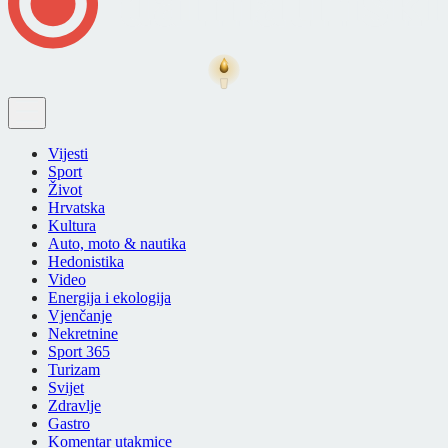
Vijesti
Sport
Život
Hrvatska
Kultura
Auto, moto & nautika
Hedonistika
Video
Energija i ekologija
Vjenčanje
Nekretnine
Sport 365
Turizam
Svijet
Zdravlje
Gastro
Komentar utakmice