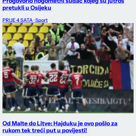
Progovorio nogometni sudac kojeg su jutros
pretukli u Osijeku
PRIJE 4 SATA
· Sport
Od Malte do Litve: Hajduku je ovo pošlo za
rukom tek treći put u povijesti!