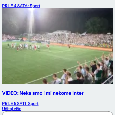
PRIJE 4 SATA
· Sport
VIDEO: Neka smo i mi nekome Inter
PRIJE 5 SATI
· Sport
Učitaj više