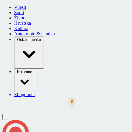
Vijesti
Sport
Život
Hrvatska
Kultura
Auto, moto & nautika
Ostale rubrike
Kolumne
Zbogom.hr