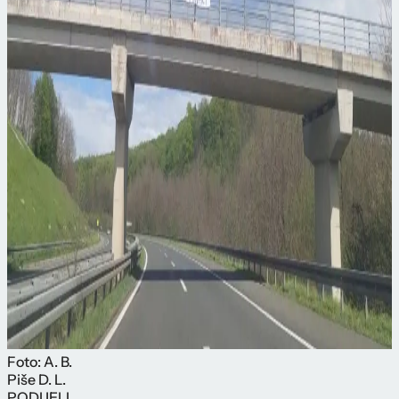
Foto: A. B.
Piše
D. L.
PODIJELI