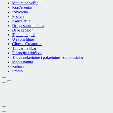
Maturalna večer
Ko(š)mentar
Izdvojeno
Festivo
Kancelarija
Druga strana baluna
Di je zapelo?
Tjedni pregled
U svom filmu
Clipeus Croatorum
Timbar na libar
Financije i društvo
Titove nekretnine i pokretnine - što je ostalo?
Motus natura
Kultura
Promo