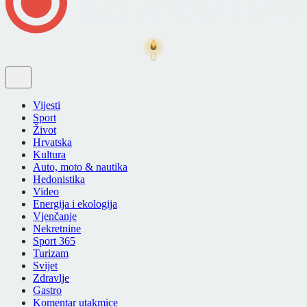
Vijesti
Sport
Život
Hrvatska
Kultura
Auto, moto & nautika
Hedonistika
Video
Energija i ekologija
Vjenčanje
Nekretnine
Sport 365
Turizam
Svijet
Zdravlje
Gastro
Komentar utakmice