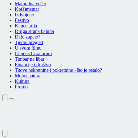
Maturalna večer
Ko(š)mentar
Izdvojeno
Festivo
Kancelarija
Druga strana baluna
Di je zapelo?
Tjedni pregled
U svom filmu
Clipeus Croatorum
Timbar na libar
Financije i društvo
Titove nekretnine i pokretnine - što je ostalo?
Motus natura
Kultura
Promo