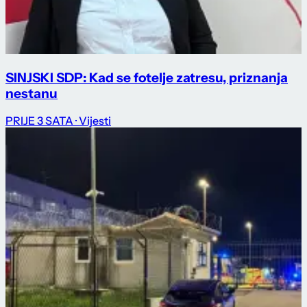
SINJSKI SDP: Kad se fotelje zatresu, priznanja
nestanu
PRIJE 3 SATA
· Vijesti