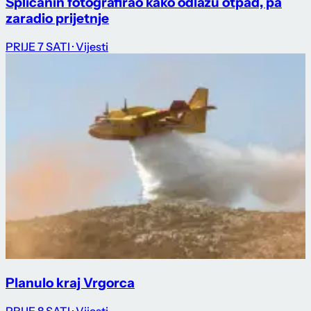
Splićanin fotografirao kako odlažu otpad, pa
zaradio prijetnje
PRIJE 7 SATI
· Vijesti
Planulo kraj Vrgorca
PRIJE 8 SATI
· Vijesti