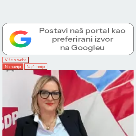
Više s weba
Najnovije
Najčitanije