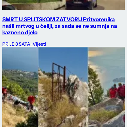
SMRT U SPLITSKOM ZATVORU Pritvorenika
našli mrtvog u ćeliji, za sada se ne sumnja na
kazneno djelo
PRIJE 3 SATA
· Vijesti