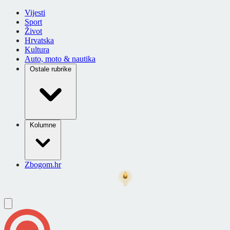
Vijesti
Sport
Život
Hrvatska
Kultura
Auto, moto & nautika
Ostale rubrike
Kolumne
Zbogom.hr