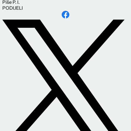
Piše
P. I.
PODIJELI